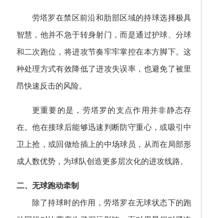
劳塔罗在禁区前沿和肋部区域的持球选择极具
智慧，他并不急于转身射门，而是通过护球、分球
和二次跑位，将进攻节奏牢牢掌控在本方脚下。这
种处理方式有效降低了进攻失误率，也避免了被里
昂快速反击的风险。
更重要的是，劳塔罗的支点作用并非静态存
在。他在接球后能够迅速判断防守重心，或吸引中
卫上抢，或回做给插上的中场球员，从而在局部形
成人数优势，为球队创造更多层次化的进攻线路。
二、无球跑动牵制
除了持球时的作用，劳塔罗在无球状态下的跑