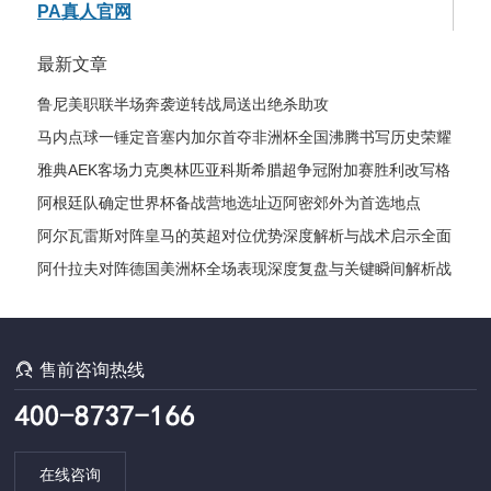
PA真人官网
最新文章
鲁尼美职联半场奔袭逆转战局送出绝杀助攻
马内点球一锤定音塞内加尔首夺非洲杯全国沸腾书写历史荣耀
时刻诞
雅典AEK客场力克奥林匹亚科斯希腊超争冠附加赛胜利改写格
局
阿根廷队确定世界杯备战营地选址迈阿密郊外为首选地点
阿尔瓦雷斯对阵皇马的英超对位优势深度解析与战术启示全面
前瞻
阿什拉夫对阵德国美洲杯全场表现深度复盘与关键瞬间解析战
术影响

售前咨询热线
在线咨询