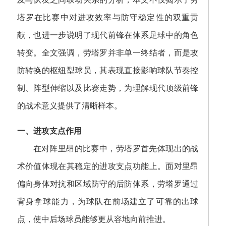
塔罗在比赛中对进攻效率与防守稳定性的双重贡
献，也进一步说明了现代前锋在体系足球中的角色
转变。全文强调，劳塔罗并非单一终结者，而是攻
防转换的枢纽型球员，其表现直接影响球队节奏控
制、阵型伸缩以及比赛走势，为理解现代顶级前锋
的战术意义提供了清晰样本。
一、进攻支点作用
在对阵里昂的比赛中，劳塔罗首先体现出的战
术价值体现在其稳定的进攻支点功能上。面对里昂
偏向身体对抗和区域防守的后防体系，劳塔罗通过
背身拿球能力，为球队在前场建立了可靠的出球
点，使中后场球员能够更从容地向前推进。