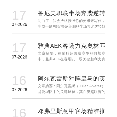
17
鲁尼美职联半场奔袭逆转
明白了，我会严格按照你的要求来写作，
战局送出绝杀助攻
07-2026
生成一篇围绕“鲁尼美职联半场奔袭逆转战
局送出绝杀助攻”的文章，控制段落和字数
均匀，摘要约300字，正文分四个小标
17
题，每个小标题下有3个以上段落，最后
雅典AEK客场力克奥林匹
两段总结。以下是...
文章摘要：在希腊超级联赛争冠附加赛
亚科斯希腊超争冠附加赛
07-2026
中，雅典AEK在客场以一场关键胜利力克
胜利改写格局
奥林匹亚科斯，这场胜利不仅为雅典AEK
带来了重要的积分，更在一定程度上改变
16
了希腊足球的争冠格局。本文将从四个角
阿尔瓦雷斯对阵皇马的英
度详细解析这场比赛...
文章摘要：阿尔瓦雷斯（Julian Alvarez）
超对位优势深度解析与战
07-2026
是曼城队中的关键球员，其在英超联赛的
术启示全面前瞻
表现备受关注。本文将详细分析阿尔瓦雷
斯在面对西甲豪门皇马时的战术优势和英
16
超对位优势，探索他如何在不同层面的对
邓弗里斯意甲客场精准推
抗中...