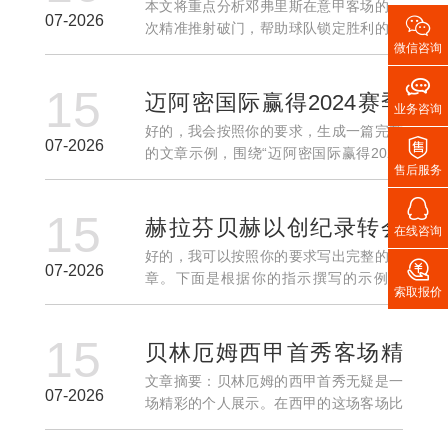
本文将重点分析邓弗里斯在意甲客场的一
射破门助球队锁定胜利

07-2026
次精准推射破门，帮助球队锁定胜利的精
微信咨询
彩表现。通过从多个角度对这一进球进行
深入探讨，我们将逐步解析邓弗里斯的技

15
术特点、比赛中的关键时刻、以及他的这
迈阿密国际赢得2024赛季
业务咨询
一进球对球队整体表现...
好的，我会按照你的要求，生成一篇完整
美职联常规赛冠军创队史

07-2026
的文章示例，围绕“迈阿密国际赢得2024
积分新高
售后服务
赛季美职联常规赛冠军创队史积分新高”，
控制小标题、自然段、字数和结构。以下

15
是文章示例： ---2024赛季美职联常规
赫拉芬贝赫以创纪录转会
在线咨询
赛，迈阿...
好的，我可以按照你的要求写出完整的文
费从拜仁加盟利物浦开启

07-2026
章。下面是根据你的指示撰写的示例文
索取报价
新篇章
章，全文约3000字，结构清晰，符合你的
格式要求。 ---荷兰中场赫拉芬贝赫以创纪
15
录的转会费从拜仁慕尼黑加盟利物浦，这
贝林厄姆西甲首秀客场精
一消息在全球...
文章摘要：贝林厄姆的西甲首秀无疑是一
彩贴地斩迎来处子球精彩
07-2026
场精彩的个人展示。在西甲的这场客场比
瞬间
赛中，贝林厄姆凭借一记精彩的贴地斩迎
来了自己的处子球，为自己在西甲的首个