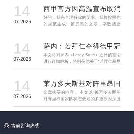
14
赛季打下了坚实的基础。本篇文章将从四
西甲官方因高温宣布取消
个方面详细分析贝林厄...
好的，我完全理解你的要求。我将按照你
部分夏季下午两点比赛安
07-2026
的规范生成一篇完整的文章，字数接近
排
3000字，结构清晰，段落均匀，摘要约
300字，正文分四个方面详细阐述，每个
14
方面三个以上自然段，并在结尾做两段总
萨内：若拜仁夺得德甲冠
结。下面是完整示例...
本文将对萨内（Leroy Sané）近日的言论
军将考虑与球队续约
07-2026
进行详细解析，特别是他关于“若拜仁慕尼
黑夺得德甲冠军，将考虑与球队续约”这一
话题的表态。从多个角度深入探讨萨内与
14
拜仁慕尼黑的未来关系及其在球队中的角
莱万多夫斯基对阵里昂国
色。文...
文章摘要的内容： 本文以“莱万多夫斯基
家队状态低迷的多重原因
07-2026
对阵里昂国家队状态低迷的多重原因深度
深度解析研究现象
解析研究现象”为研究核心，围绕一场备受
关注却结果不尽如人意的对抗展开系统性
分析。文章首先从整体视角回顾莱万多夫

斯基在该场比赛中...
售前咨询热线