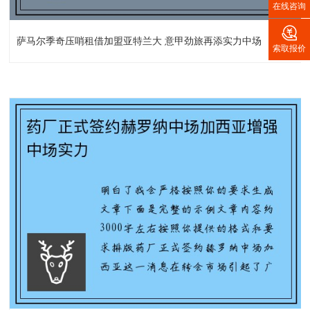
在线咨询

萨马尔季奇压哨租借加盟亚特兰大 意甲劲旅再添实力中场
→
索取报价