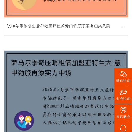
诺伊尔重伤复出后仍稳居拜仁首发门将展现王者归来风采
→

微信咨询

业务咨询

售后服务
