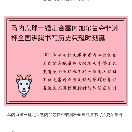
马内点球一锤定音塞内加尔首夺非洲杯全国沸腾书写历史荣耀时