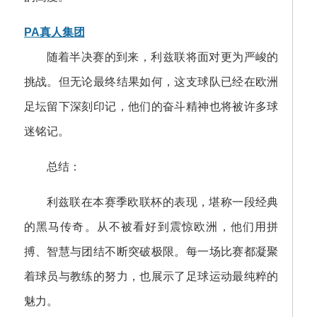
PA真人集团
随着半决赛的到来，利兹联将面对更为严峻的
挑战。但无论最终结果如何，这支球队已经在欧洲
足坛留下深刻印记，他们的奋斗精神也将被许多球
迷铭记。
总结：
利兹联在本赛季欧联杯的表现，堪称一段经典
的黑马传奇。从不被看好到震惊欧洲，他们用拼
搏、智慧与团结不断突破极限。每一场比赛都凝聚
着球员与教练的努力，也展示了足球运动最纯粹的
魅力。