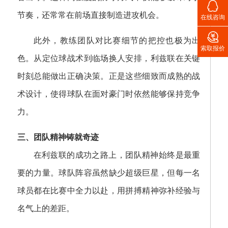

节奏，还常常在前场直接制造进攻机会。
在线咨询

此外，教练团队对比赛细节的把控也极为出
索取报价
色。从定位球战术到临场换人安排，利兹联在关键
时刻总能做出正确决策。正是这些细致而成熟的战
术设计，使得球队在面对豪门时依然能够保持竞争
力。
三、团队精神铸就奇迹
在利兹联的成功之路上，团队精神始终是最重
要的力量。球队阵容虽然缺少超级巨星，但每一名
球员都在比赛中全力以赴，用拼搏精神弥补经验与
名气上的差距。