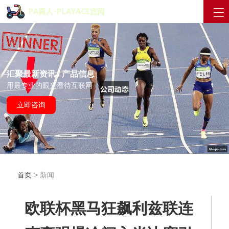
汇聚最新资讯 / 产品信息
用最专业的眼光看待互联网
立即咨询
首页
> 新闻
欧联杯黑马狂飙利兹联连