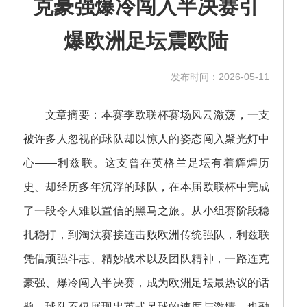
克豪强爆冷闯入半决赛引
爆欧洲足坛震欧陆
发布时间：2026-05-11
文章摘要：本赛季欧联杯赛场风云激荡，一支
被许多人忽视的球队却以惊人的姿态闯入聚光灯中
心——利兹联。这支曾在英格兰足坛有着辉煌历
史、却经历多年沉浮的球队，在本届欧联杯中完成
了一段令人难以置信的黑马之旅。从小组赛阶段稳
扎稳打，到淘汰赛接连击败欧洲传统强队，利兹联
凭借顽强斗志、精妙战术以及团队精神，一路连克
豪强、爆冷闯入半决赛，成为欧洲足坛最热议的话
题。球队不仅展现出英式足球的速度与激情，也融