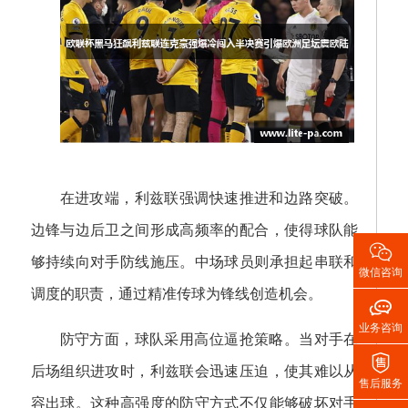
在进攻端，利兹联强调快速推进和边路突破。
边锋与边后卫之间形成高频率的配合，使得球队能

够持续向对手防线施压。中场球员则承担起串联和
微信咨询
调度的职责，通过精准传球为锋线创造机会。

业务咨询
防守方面，球队采用高位逼抢策略。当对手在

后场组织进攻时，利兹联会迅速压迫，使其难以从
售后服务
容出球。这种高强度的防守方式不仅能够破坏对手