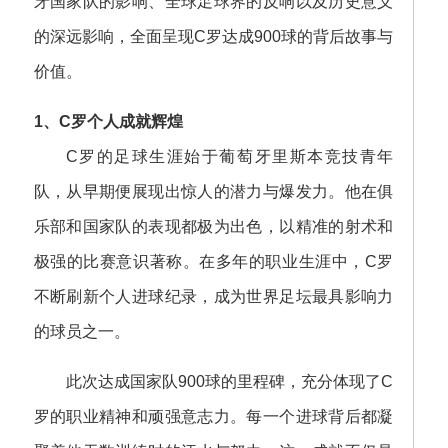
牙国家队的影响、全球足球界的反响以及历史意义
的深远影响，全面呈现C罗达成900球的背后故事与
价值。
1、C罗个人成就辉煌
C罗的足球生涯始于葡萄牙里斯本竞技青年
队，从早期便展现出惊人的潜力与爆发力。他在俱
乐部和国家队的表现都极为出色，以精准的射术和
极强的比赛意识著称。在多年的职业生涯中，C罗
不断刷新个人进球纪录，成为世界足坛最具影响力
的球员之一。
此次达成国家队900球的里程碑，充分体现了C
罗的职业精神和顽强意志力。每一个进球背后都凝