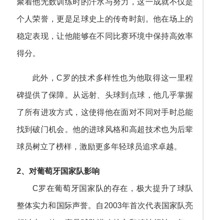
聚着他无数训练时的汗水与努力，这一成就不仅是
个人荣誉，更是足球史上的传奇时刻。他在场上的
稳定表现，让他能够在不同比赛环境中保持高效率
得分。
此外，C罗的技术多样性也为他取得这一里程
碑提供了保障。从远射、头球到点球，他几乎掌握
了所有进攻方式，这使得他在面对不同对手时总能
找到破门机会。他的进球风格和高超技术也为后辈
球员树立了榜样，激励更多年轻球员追求卓越。
2、对葡萄牙国家队影响
C罗在葡萄牙国家队的存在，极大提升了球队
整体实力和国际声誉。自2003年首次代表国家队亮