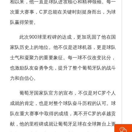
相以来，他一直是球队进攻核心和精神领袖。每一
次重大赛事，C罗总能在关键时刻挺身而出，为球
队赢得荣誉。
此次900球里程碑的达成，更加巩固了他在国
家队历史上的地位。他不仅是进球机器，更是球队
士气和凝聚力的重要象征。每一球不仅改变比分，
也激励队友奋勇争先，提升了整个葡萄牙队的战斗
力和自信心。
葡萄牙国家队官方的宣布，不仅是对C罗个人
成就的肯定，也是对整个球队奋斗历程的认可。球
队在重大赛事中取得的成绩，离不开C罗的卓越贡
献，他的里程碑成就让葡萄牙足球在全球舞台上更
