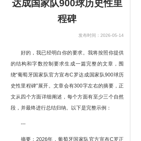
达成国家队900球历史性里
程碑
发布时间：2026-05-14
好的，我已经明白你的要求。我将按照你提供
的结构和字数控制要求生成一篇完整的文章，围
绕“葡萄牙国家队官方宣布C罗达成国家队900球历
史性里程碑”展开。文章会有300字左右的摘要，正
文从四个方面详细阐述，每个方面有至少三个自然
段，并最终进行总结归纳。以下是完整示例：
---
摘要：2026年，葡萄牙国家队官方宣布C罗正