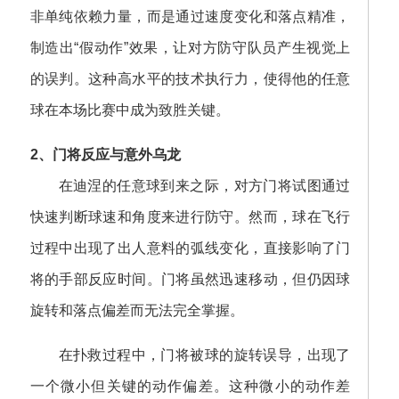
非单纯依赖力量，而是通过速度变化和落点精准，
制造出“假动作”效果，让对方防守队员产生视觉上
的误判。这种高水平的技术执行力，使得他的任意
球在本场比赛中成为致胜关键。
2、门将反应与意外乌龙
在迪涅的任意球到来之际，对方门将试图通过
快速判断球速和角度来进行防守。然而，球在飞行
过程中出现了出人意料的弧线变化，直接影响了门
将的手部反应时间。门将虽然迅速移动，但仍因球
旋转和落点偏差而无法完全掌握。
在扑救过程中，门将被球的旋转误导，出现了
一个微小但关键的动作偏差。这种微小的动作差