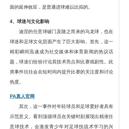
面的延伸效应，是普通进球难以比拟的。
4、球迷与文化影响
迪涅的任意球破门及随之而来的乌龙球，也在
球迷和足球文化层面产生了巨大影响。首先，这一
精彩瞬间迅速成为社交媒体和体育新闻的热议话
题，球迷们纷纷讨论其技术亮点和比赛戏剧性。此
类事件往往会在短时间内提升比赛的关注度和讨论
热度。
PA真人官网
其次，这一事件对年轻球员和足球爱好者具有
示范意义。看到顶级球员在关键时刻展现出精准任
意球技术，会激发青少年对足球技战术学习的兴