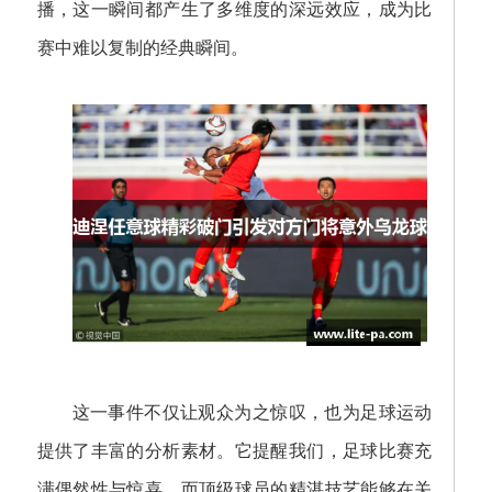
播，这一瞬间都产生了多维度的深远效应，成为比
赛中难以复制的经典瞬间。
这一事件不仅让观众为之惊叹，也为足球运动
提供了丰富的分析素材。它提醒我们，足球比赛充
满偶然性与惊喜，而顶级球员的精湛技艺能够在关