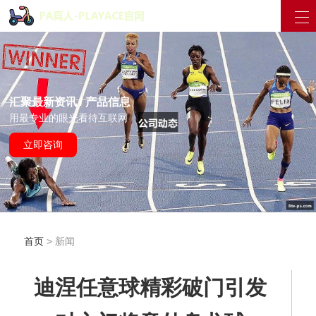
汇聚最新资讯 / 产品信息
用最专业的眼光看待互联网
立即咨询
首页
> 新闻
迪涅任意球精彩破门引发