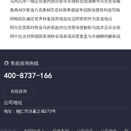
马内点球一锤定音塞内加尔首夺非洲杯全国沸腾书写历史荣耀
时刻诞
雅典AEK客场力克奥林匹亚科斯希腊超争冠附加赛胜利改写格
局
阿根廷队确定世界杯备战营地选址迈阿密郊外为首选地点
阿尔瓦雷斯对阵皇马的英超对位优势深度解析与战术启示全面
前瞻
阿什拉夫对阵德国美洲杯全场表现深度复盘与关键瞬间解析战
术影响

售前咨询热线
在线咨询
公司地址
地址：铜仁市沫赢之城273号
导航链接：
发现PA真人
|
经典案例
|
公司动态
|
公司服务
|
联