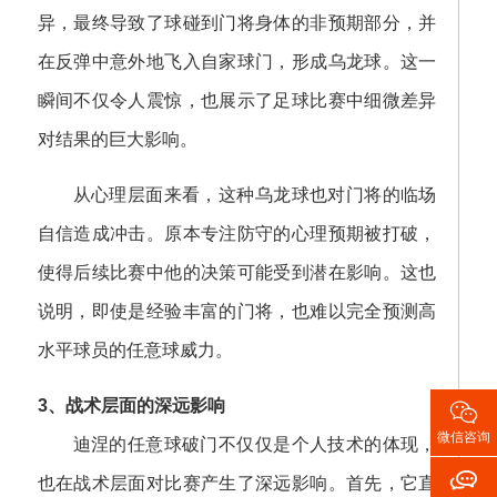
异，最终导致了球碰到门将身体的非预期部分，并
在反弹中意外地飞入自家球门，形成乌龙球。这一
瞬间不仅令人震惊，也展示了足球比赛中细微差异
对结果的巨大影响。
从心理层面来看，这种乌龙球也对门将的临场
自信造成冲击。原本专注防守的心理预期被打破，
使得后续比赛中他的决策可能受到潜在影响。这也
说明，即使是经验丰富的门将，也难以完全预测高
水平球员的任意球威力。

3、战术层面的深远影响
微信咨询
迪涅的任意球破门不仅仅是个人技术的体现，

也在战术层面对比赛产生了深远影响。首先，它直