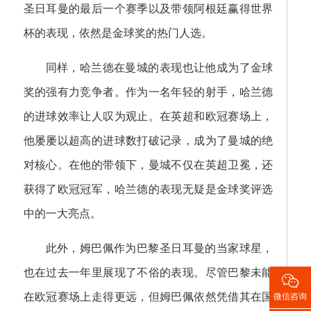
圣日耳曼的最后一个赛季以及带领阿根廷赢得世界
杯的表现，依然是金球奖的热门人选。
同样，哈兰德在曼城的表现也让他成为了金球
奖的强有力竞争者。作为一名年轻的射手，哈兰德
的进球效率让人叹为观止。在英超和欧冠赛场上，
他屡屡以超高的进球数打破记录，成为了曼城的绝
对核心。在他的带领下，曼城不仅在英超卫冕，还
获得了欧冠冠军，哈兰德的表现无疑是金球奖评选
中的一大亮点。
此外，姆巴佩作为巴黎圣日耳曼的当家球星，
也在过去一年里展现了不俗的表现。尽管巴黎未能

在欧冠赛场上走得更远，但姆巴佩依然凭借其在国
微信咨询