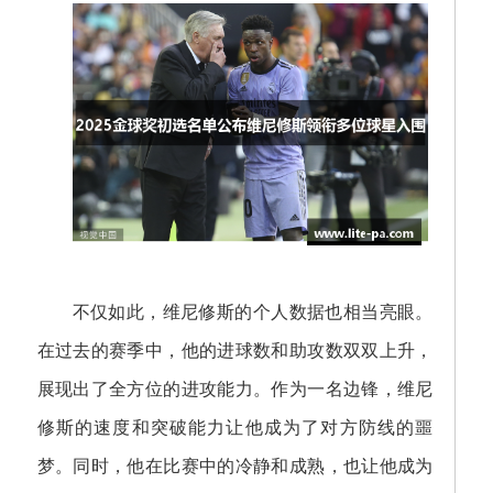
不仅如此，维尼修斯的个人数据也相当亮眼。
在过去的赛季中，他的进球数和助攻数双双上升，
展现出了全方位的进攻能力。作为一名边锋，维尼
修斯的速度和突破能力让他成为了对方防线的噩
梦。同时，他在比赛中的冷静和成熟，也让他成为