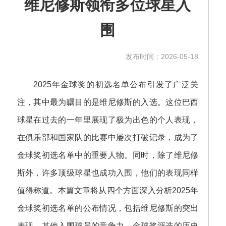
维尼修斯领衔多位球星入
围
发布时间：2026-05-18
2025年金球奖的初选名单公布引发了广泛关
注，其中最为瞩目的是维尼修斯的入选。这位巴西
球星在过去的一年里展现了极为出色的个人表现，
在俱乐部和国家队的比赛中屡次打破记录，成为了
金球奖初选名单中的重要人物。同时，除了维尼修
斯外，许多顶级球星也成功入围，他们的表现同样
值得称道。本篇文章将从四个方面深入分析2025年
金球奖初选名单的公布情况，包括维尼修斯的突出
表现、其他入围球员的竞争力、金球奖评选的历史