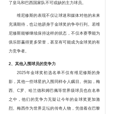
了皇马和巴西国家队不可或缺的主力球员。
维尼修斯的表现不仅让球迷和媒体对他的未来
充满期待，也让他跻身于金球奖的争夺行列。若维
尼修斯能够继续保持这样的状态，不仅本赛季能为
俱乐部赢得更多荣誉，甚至有可能成为金球奖的有
力竞争者。
2、其他入围球员的竞争力
2025年金球奖初选名单不仅有维尼修斯的身
影，其他一些球星的入围同样令人瞩目。例如，梅
西、C罗、哈兰德和姆巴佩等世界级球员也在名单
之中，他们的竞争力无疑让今年的金球奖更加激
烈。梅西作为世界足坛的传奇人物，凭借着在巴黎