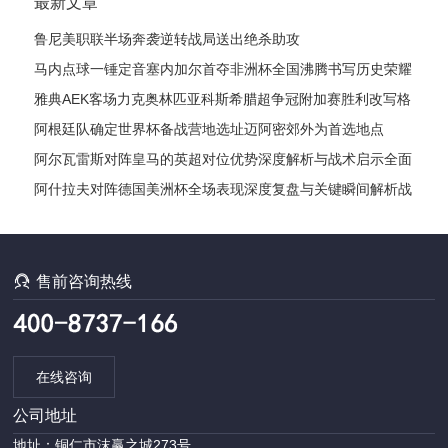
最新文章
鲁尼美职联半场奔袭逆转战局送出绝杀助攻
马内点球一锤定音塞内加尔首夺非洲杯全国沸腾书写历史荣耀
时刻诞
雅典AEK客场力克奥林匹亚科斯希腊超争冠附加赛胜利改写格
局
阿根廷队确定世界杯备战营地选址迈阿密郊外为首选地点
阿尔瓦雷斯对阵皇马的英超对位优势深度解析与战术启示全面
前瞻
阿什拉夫对阵德国美洲杯全场表现深度复盘与关键瞬间解析战
术影响

售前咨询热线
在线咨询
公司地址
地址：铜仁市沫赢之城273号