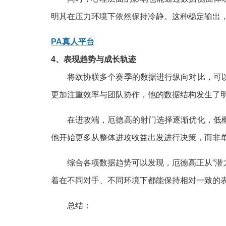
明其在压力环境下依然保持冷静。这种稳定输出
PA真人平台
4、表现趋势与成长轨迹
将欧协联多个赛季的数据进行纵向对比，可
更加注重效率与团队协作，他的数据结构发生了
在进攻端，厄德高的射门选择逐渐优化，低
他开始更多从整体进攻收益出发进行决策，而非
综合各项数据趋势可以发现，厄德高正从“潜
着在不同对手、不同环境下都能保持相对一致的
总结：