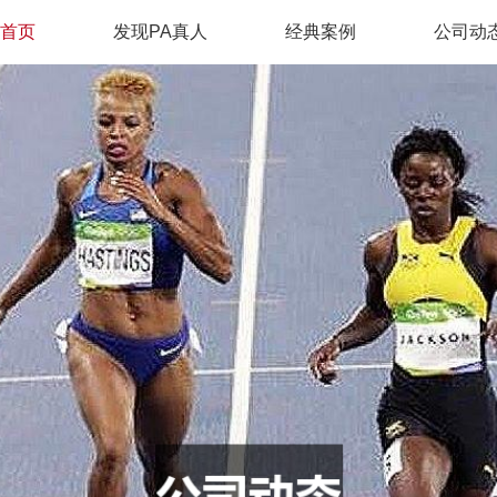
首页
发现PA真人
经典案例
公司动