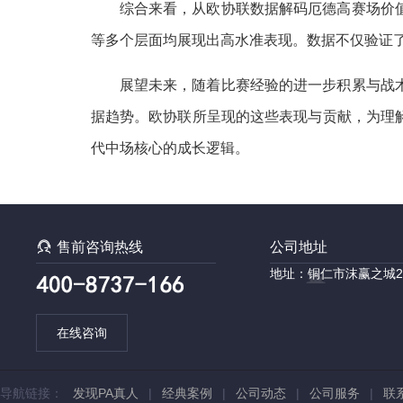
综合来看，从欧协联数据解码厄德高赛场价
等多个层面均展现出高水准表现。数据不仅验证
展望未来，随着比赛经验的进一步积累与战
据趋势。欧协联所呈现的这些表现与贡献，为理
代中场核心的成长逻辑。

售前咨询热线
公司地址
地址：铜仁市沫赢之城2
在线咨询
导航链接：
发现PA真人
|
经典案例
|
公司动态
|
公司服务
|
联