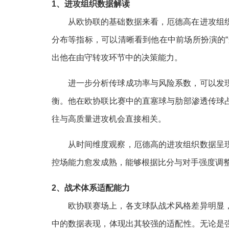
1、进攻组织数据解读
从欧协联的基础数据来看，厄德高在进攻组
分布等指标，可以清晰看到他在中前场所扮演的
出他在由守转攻环节中的决策能力。
进一步分析传球成功率与风险系数，可以发
衡。他在欧协联比赛中的直塞球与肋部渗透传球
往与高质量进攻机会直接相关。
从时间维度观察，厄德高的进攻组织数据呈
控场能力愈发成熟，能够根据比分与对手强度调整
2、战术体系适配能力
欧协联赛场上，各支球队战术风格差异明显
中的数据表现，体现出其较强的适配性。无论是