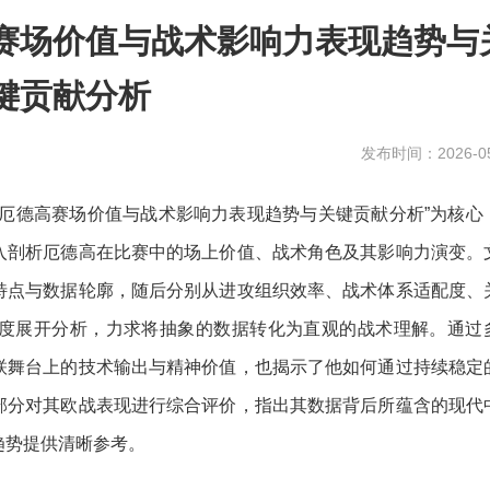
赛场价值与战术影响力表现趋势与
键贡献分析
发布时间：2026-05
码厄德高赛场价值与战术影响力表现趋势与关键贡献分析”为核心
入剖析厄德高在比赛中的场上价值、战术角色及其影响力演变。
特点与数据轮廓，随后分别从进攻组织效率、战术体系适配度、
度展开分析，力求将抽象的数据转化为直观的战术理解。通过
联舞台上的技术输出与精神价值，也揭示了他如何通过持续稳定
部分对其欧战表现进行综合评价，指出其数据背后所蕴含的现代
趋势提供清晰参考。