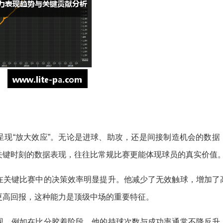
呈现“放大效应”。无论是进球、助攻，还是间接制造机会的数据
关键时刻的数据表现，往往比常规比赛更能体现球员的真实价值
在关键比赛中的决策效率明显提升。他减少了无效触球，增加了
更高回报，这种能力是顶级中场的重要特征。
现。例如在比分胶着阶段，他的持球次数与成功率通常不降反升