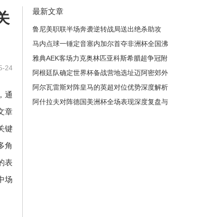
最新文章
关
鲁尼美职联半场奔袭逆转战局送出绝杀助攻
马内点球一锤定音塞内加尔首夺非洲杯全国沸
腾书写历史荣耀时刻诞
雅典AEK客场力克奥林匹亚科斯希腊超争冠附
-24
加赛胜利改写格局
阿根廷队确定世界杯备战营地选址迈阿密郊外
为首选地点
阿尔瓦雷斯对阵皇马的英超对位优势深度解析
，通
与战术启示全面前瞻
阿什拉夫对阵德国美洲杯全场表现深度复盘与
文章
关键瞬间解析战术影响
关键
多角
的表
中场