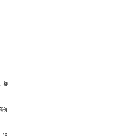
，都
。
高价
，说