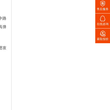

售后服务

中路
在线咨询
具弹

索取报价
进攻