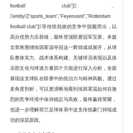
football club"]、
entity["sports_team","Feyenoord","Rotterdam
football club"]等传统劲旅的竞争中脱颖而出，以
高分优势力压群雄，最终登顶联赛冠军宝座。本篇
文章将围绕埃因霍温夺冠这一辉煌成就展开，从球
队整体实力、战术体系构建、关键球员表现以及俱
乐部文化与球迷力量四个方面进行深入分析，全面
展现这支球队在联赛中的统治力与精神风貌。通过
多角度剖析，可以更清晰地看到埃因霍温如何在激
烈的竞争环境中保持稳定与高效，最终赢得荣耀，
也进一步理解荷兰足球体系中这支传统豪门持续成
功的深层原因。