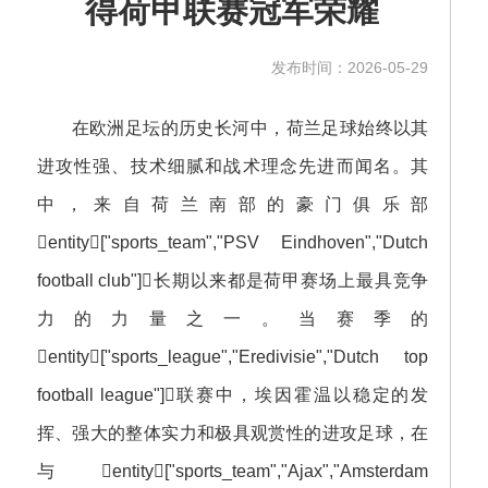
得荷甲联赛冠军荣耀
发布时间：2026-05-29
在欧洲足坛的历史长河中，荷兰足球始终以其
进攻性强、技术细腻和战术理念先进而闻名。其
中，来自荷兰南部的豪门俱乐部
entity["sports_team","PSV Eindhoven","Dutch
football club"]长期以来都是荷甲赛场上最具竞争
力的力量之一。当赛季的
entity["sports_league","Eredivisie","Dutch top
football league"]联赛中，埃因霍温以稳定的发
挥、强大的整体实力和极具观赏性的进攻足球，在
与entity["sports_team","Ajax","Amsterdam