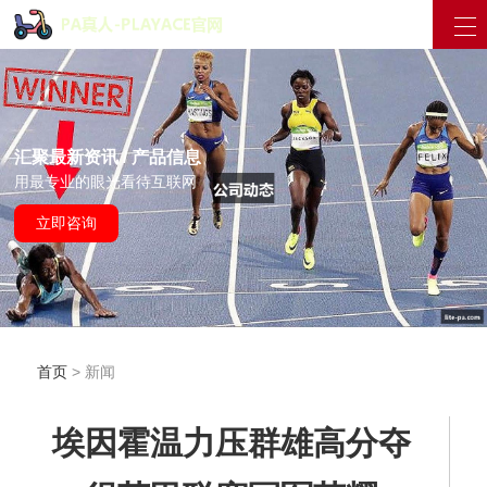
汇聚最新资讯 / 产品信息
用最专业的眼光看待互联网
立即咨询
首页
> 新闻
埃因霍温力压群雄高分夺