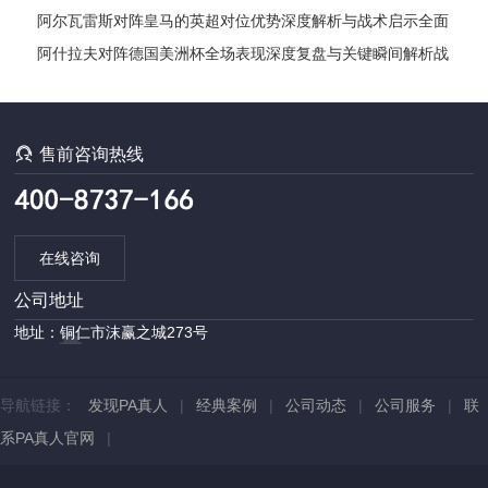
阿尔瓦雷斯对阵皇马的英超对位优势深度解析与战术启示全面
前瞻
阿什拉夫对阵德国美洲杯全场表现深度复盘与关键瞬间解析战
术影响

售前咨询热线
在线咨询
公司地址
地址：铜仁市沫赢之城273号
导航链接：
发现PA真人
|
经典案例
|
公司动态
|
公司服务
|
联
系PA真人官网
|