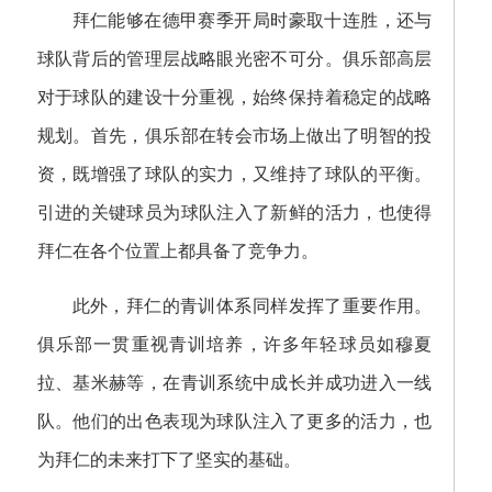
拜仁能够在德甲赛季开局时豪取十连胜，还与
球队背后的管理层战略眼光密不可分。俱乐部高层
对于球队的建设十分重视，始终保持着稳定的战略
规划。首先，俱乐部在转会市场上做出了明智的投
资，既增强了球队的实力，又维持了球队的平衡。
引进的关键球员为球队注入了新鲜的活力，也使得
拜仁在各个位置上都具备了竞争力。
此外，拜仁的青训体系同样发挥了重要作用。
俱乐部一贯重视青训培养，许多年轻球员如穆夏
拉、基米赫等，在青训系统中成长并成功进入一线
队。他们的出色表现为球队注入了更多的活力，也
为拜仁的未来打下了坚实的基础。