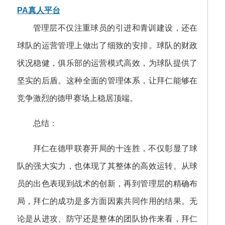
PA真人平台
管理层不仅注重球员的引进和青训建设，还在
球队的运营管理上做出了细致的安排。球队的财政
状况稳健，俱乐部的运营模式高效，为球队提供了
坚实的后盾。这种全面的管理体系，让拜仁能够在
竞争激烈的德甲赛场上稳居顶端。
总结：
拜仁在德甲联赛开局的十连胜，不仅彰显了球
队的强大实力，也体现了其整体的高效运转。从球
员的出色表现到战术的创新，再到管理层的精确布
局，拜仁的成功是多方面因素共同作用的结果。无
论是从进攻、防守还是整体的团队协作来看，拜仁