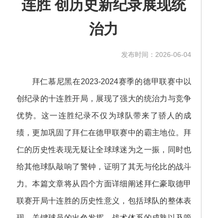
连胜 创历史新纪录展现统
治力
发布时间：2026-06-04
拜仁慕尼黑在2023-2024赛季的德甲联赛中以
创纪录的十连胜开局，展现了强大的统治力与竞争
优势。这一连胜纪录不仅为球队带来了骄人的成
绩，更加巩固了拜仁在德甲联赛中的霸主地位。拜
仁的历史性表现无疑让全球球迷为之一振，同时也
给其他球队敲响了警钟，证明了其无与伦比的战斗
力。本篇文章将从四个方面详细阐述拜仁豪取德甲
联赛开局十连胜的历史性意义，包括球队的整体表
现、关键球员的出色发挥、战术体系的成熟以及管