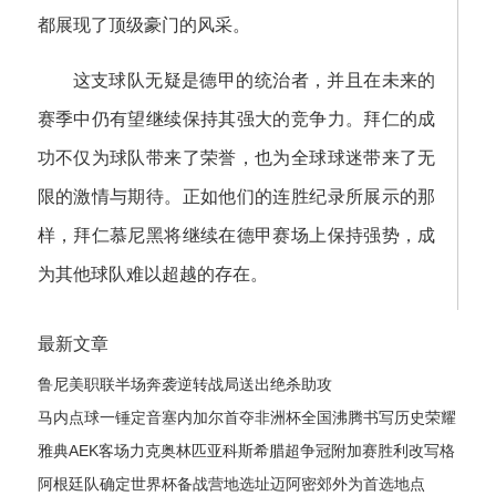
都展现了顶级豪门的风采。
这支球队无疑是德甲的统治者，并且在未来的
赛季中仍有望继续保持其强大的竞争力。拜仁的成
功不仅为球队带来了荣誉，也为全球球迷带来了无
限的激情与期待。正如他们的连胜纪录所展示的那
样，拜仁慕尼黑将继续在德甲赛场上保持强势，成
为其他球队难以超越的存在。
最新文章
鲁尼美职联半场奔袭逆转战局送出绝杀助攻
马内点球一锤定音塞内加尔首夺非洲杯全国沸腾书写历史荣耀
时刻诞
雅典AEK客场力克奥林匹亚科斯希腊超争冠附加赛胜利改写格
局
阿根廷队确定世界杯备战营地选址迈阿密郊外为首选地点