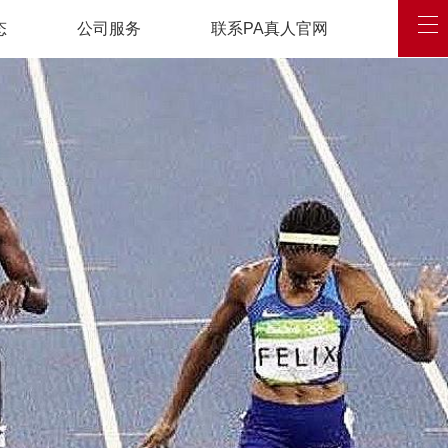
态
公司服务
联系PA真人官网