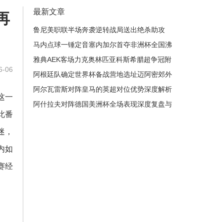
最新文章
再
鲁尼美职联半场奔袭逆转战局送出绝杀助攻
马内点球一锤定音塞内加尔首夺非洲杯全国沸
腾书写历史荣耀时刻诞
雅典AEK客场力克奥林匹亚科斯希腊超争冠附
-06
加赛胜利改写格局
阿根廷队确定世界杯备战营地选址迈阿密郊外
为首选地点
阿尔瓦雷斯对阵皇马的英超对位优势深度解析
这一
与战术启示全面前瞻
阿什拉夫对阵德国美洲杯全场表现深度复盘与
此番
关键瞬间解析战术影响
迷，
内如
赛经