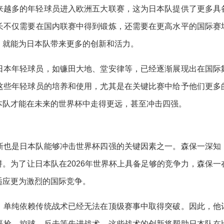
来越多的年轻球员进入欧洲五大联赛，这为日本队提供了更多具
长不仅需要在国内联赛中得到锻炼，还需要在更高水平的国际赛
，就能为日本队带来更多的创新和活力。
日本年轻球员，如镰田大地、堂安律等，已经逐渐展现出在国际
这些年轻球员的培养和使用，尤其是在关键比赛中给予他们更多
本队才能在未来的世界杯中走得更远，甚至冲击四强。
新也是日本队能够冲击世界杯四强的关键因素之一。森保一深知
。为了让日本队在2026年世界杯上具备足够的竞争力，森保一
适应更为激烈的国际竞争。
，单纯依赖传统战术已经无法在顶级赛事中取得突破。因此，他
逼抢、控球、反击等先进战术。这些战术的创新将帮助日本队在