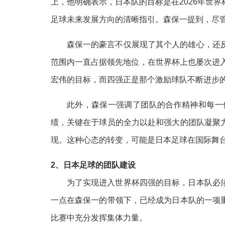
上，他明确表示，日本队的目标是在2026年世
足球未来发展方向的清晰指引。森保一提到，尽
森保一的豪言不仅展现了其个人的雄心，还
范围内一直占据领先地位，在世界杯上也屡次进
宏伟的目标，而四强正是那个激励球队不断进步
此外，森保一强调了团队的合作精神和每一
绩，关键在于球员的全力以赴和强大的团队凝聚
现。这种心态的转变，可能是日本足球在国际舞
2、日本足球的团队建设
为了实现进入世界杯四强的目标，日本队必
一点在森保一的带领下，已经成为日本队的一项
比赛中充分发挥集体力量。