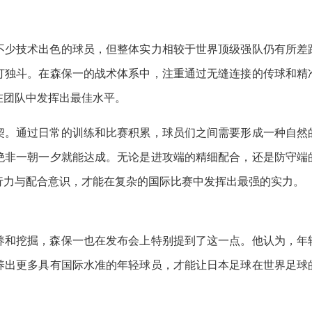
不少技术出色的球员，但整体实力相较于世界顶级强队仍有所差
打独斗。在森保一的战术体系中，注重通过无缝连接的传球和精
在团队中发挥出最佳水平。
契。通过日常的训练和比赛积累，球员们之间需要形成一种自然
绝非一朝一夕就能达成。无论是进攻端的精细配合，还是防守端
行力与配合意识，才能在复杂的国际比赛中发挥出最强的实力。
养和挖掘，森保一也在发布会上特别提到了这一点。他认为，年
养出更多具有国际水准的年轻球员，才能让日本足球在世界足球