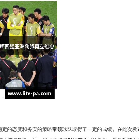
稳定的态度和务实的策略带领球队取得了一定的成绩。在此次发