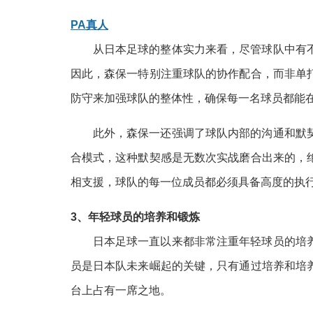
PA真人
从日本足球的整体实力来看，尽管球队中有
因此，森保一特别注重球队的协作配合，而非单
防守来加强球队的整体性，确保每一名球员都能
此外，森保一还强调了球队内部的沟通和默
合模式，这种默契感是无数次实战磨合出来的，
相支援，球队的每一位成员都必须具备高度的执
3、年轻球员的培养和锻炼
日本足球一直以来都非常注重年轻球员的培
员是日本队未来崛起的关键，只有通过培养和培
台上占有一席之地。