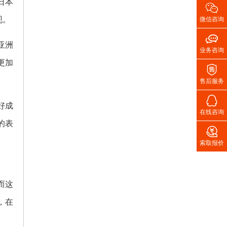
日本

现。
微信咨询

亚洲
业务咨询
更加

售后服务

好成
在线咨询
的表

索取报价
而这
，在