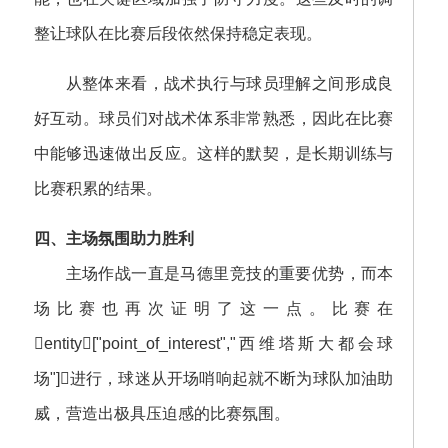
整让球队在比赛后段依然保持稳定表现。
从整体来看，战术执行与球员理解之间形成良
好互动。球员们对战术体系非常熟悉，因此在比赛
中能够迅速做出反应。这样的默契，是长期训练与
比赛积累的结果。
四、主场氛围助力胜利
主场作战一直是马德里竞技的重要优势，而本
场比赛也再次证明了这一点。比赛在
entity["point_of_interest","西维塔斯大都会球
场"]进行，球迷从开场哨响起就不断为球队加油助
威，营造出极具压迫感的比赛氛围。