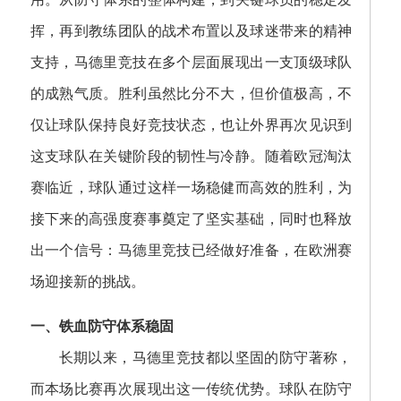
挥，再到教练团队的战术布置以及球迷带来的精神
支持，马德里竞技在多个层面展现出一支顶级球队
的成熟气质。胜利虽然比分不大，但价值极高，不
仅让球队保持良好竞技状态，也让外界再次见识到
这支球队在关键阶段的韧性与冷静。随着欧冠淘汰
赛临近，球队通过这样一场稳健而高效的胜利，为
接下来的高强度赛事奠定了坚实基础，同时也释放
出一个信号：马德里竞技已经做好准备，在欧洲赛
场迎接新的挑战。
一、铁血防守体系稳固
长期以来，马德里竞技都以坚固的防守著称，
而本场比赛再次展现出这一传统优势。球队在防守