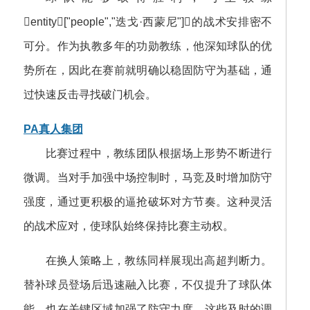
entity["people","迭戈·西蒙尼"]的战术安排密不
可分。作为执教多年的功勋教练，他深知球队的优
势所在，因此在赛前就明确以稳固防守为基础，通
过快速反击寻找破门机会。
PA真人集团
比赛过程中，教练团队根据场上形势不断进行
微调。当对手加强中场控制时，马竞及时增加防守
强度，通过更积极的逼抢破坏对方节奏。这种灵活
的战术应对，使球队始终保持比赛主动权。
在换人策略上，教练同样展现出高超判断力。
替补球员登场后迅速融入比赛，不仅提升了球队体
能，也在关键区域加强了防守力度。这些及时的调