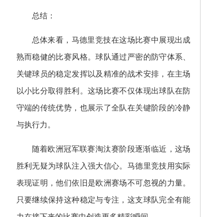
总结：
总体来看，马德里竞技在这场比赛中展现出成
熟而稳健的比赛风格。球队通过严密的防守体系、
关键球员的稳定发挥以及精准的战术安排，在主场
以小比分取得胜利。这场比赛不仅体现出球队在防
守端的传统优势，也展示了全队在关键阶段的冷静
与执行力。
随着欧洲冠军联赛淘汰赛阶段逐渐临近，这场
胜利无疑为球队注入强大信心。马德里竞技用实际
表现证明，他们依旧是欧洲赛场不可忽视的力量。
只要继续保持这种稳定与专注，这支球队完全有能
力在接下来的比赛中创造更多精彩瞬间。