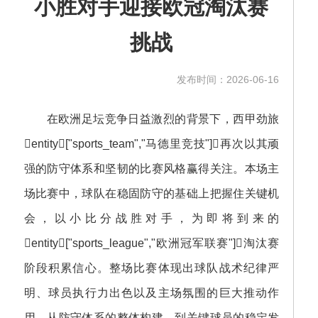
小胜对手迎接欧冠淘汰赛
挑战
发布时间：2026-06-16
在欧洲足坛竞争日益激烈的背景下，西甲劲旅
entity["sports_team","马德里竞技"]再次以其顽
强的防守体系和坚韧的比赛风格赢得关注。本场主
场比赛中，球队在稳固防守的基础上把握住关键机
会，以小比分战胜对手，为即将到来的
entity["sports_league","欧洲冠军联赛"]淘汰赛
阶段积累信心。整场比赛体现出球队战术纪律严
明、球员执行力出色以及主场氛围的巨大推动作
用。从防守体系的整体构建，到关键球员的稳定发