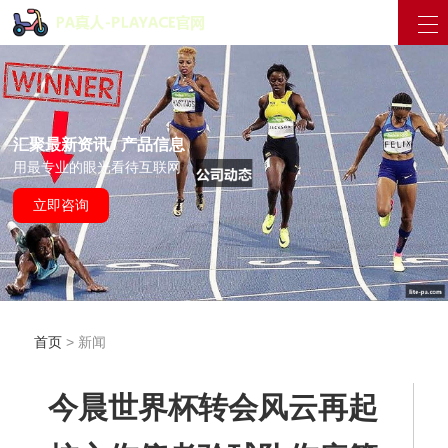
汇聚最新资讯 / 产品信息
用最专业的眼光看待互联网
立即咨询
首页
> 新闻
今晨世界杯转会风云再起