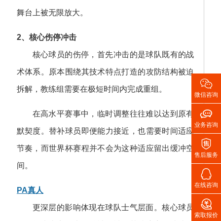
舞台上被无限放大。
2、核心伤停冲击
核心球员的伤停，首先冲击的是球队既有的战
术体系。原本围绕其技术特点打造的攻防结构被迫

拆解，教练组需要在极短时间内完成重组。
微信咨询

在高水平赛事中，临时调整往往难以达到原有
业务咨询
默契度。替补球员即便能力接近，也需要时间适应

节奏，而世界杯赛程并不会为这种适应留出缓冲空
售后服务
间。

在线咨询
PA真人

更深层的影响体现在球队士气层面。核心球员
索取报价