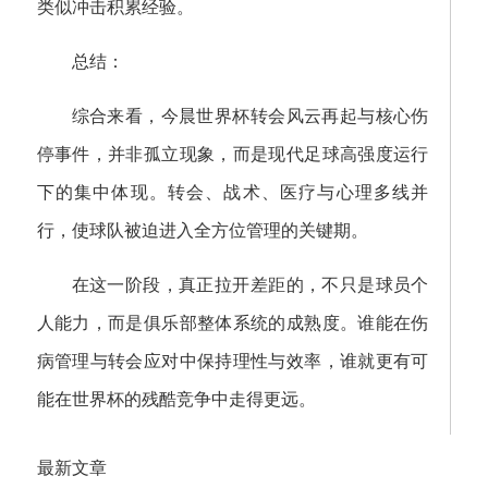
类似冲击积累经验。
总结：
综合来看，今晨世界杯转会风云再起与核心伤
停事件，并非孤立现象，而是现代足球高强度运行
下的集中体现。转会、战术、医疗与心理多线并
行，使球队被迫进入全方位管理的关键期。
在这一阶段，真正拉开差距的，不只是球员个
人能力，而是俱乐部整体系统的成熟度。谁能在伤
病管理与转会应对中保持理性与效率，谁就更有可
能在世界杯的残酷竞争中走得更远。
最新文章