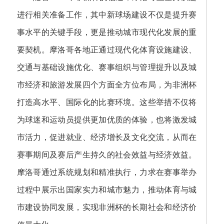
进行相关准备工作，其中新球场建设不仅是提升赛
事水平的关键手段，更是推动城市现代化发展的重
要契机。摩洛哥各地正通过现代化体育设施建设、
交通与基础设施优化、赛事组织与管理提升以及城
市经济和旅游发展四个方面全方位布局，为非洲杯
打造高水平、国际化的比赛环境。这些举措不仅将
为球迷和运动员提供更加优质的体验，也将激发城
市活力，促进就业、经济增长及文化交流，从而在
赛事期间及赛后产生持久的社会效益与经济效益。
摩洛哥通过系统规划和精准执行，力求在赛事举办
过程中展示出国家实力和城市魅力，推动体育与城
市建设协同发展，实现非洲杯的长期社会和经济价