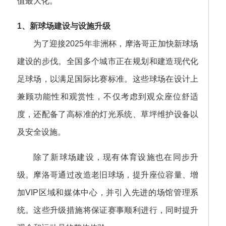
值最大化。
1、新球场建设与设施升级
为了迎接2025年非洲杯，摩洛哥正加快新球场
建设的步伐。全国多个城市正在规划和建造现代化
足球场，以满足国际比赛标准。这些球场在设计上
兼顾功能性和观赏性，不仅考虑到观众座位舒适
度，还配备了高标准的灯光系统、草坪维护设备以
及安全设施。
除了新球场建设，现有体育设施也在同步升
级。摩洛哥通过改造老旧球场，提升座位容量、增
加VIP区域和媒体中心，并引入先进的场馆管理系
统。这些升级措施将保证赛事顺利进行，同时提升