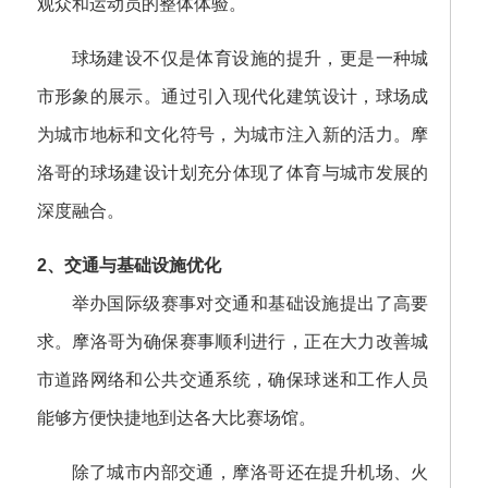
观众和运动员的整体体验。
球场建设不仅是体育设施的提升，更是一种城
市形象的展示。通过引入现代化建筑设计，球场成
为城市地标和文化符号，为城市注入新的活力。摩
洛哥的球场建设计划充分体现了体育与城市发展的
深度融合。
2、交通与基础设施优化
举办国际级赛事对交通和基础设施提出了高要
求。摩洛哥为确保赛事顺利进行，正在大力改善城
市道路网络和公共交通系统，确保球迷和工作人员
能够方便快捷地到达各大比赛场馆。
除了城市内部交通，摩洛哥还在提升机场、火