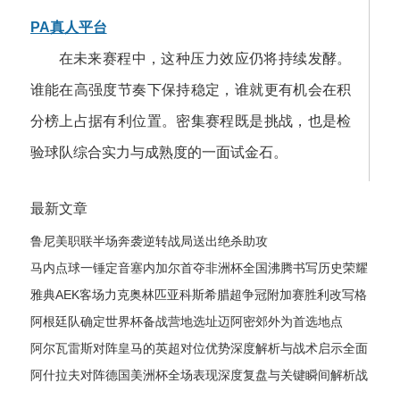
PA真人平台
在未来赛程中，这种压力效应仍将持续发酵。
谁能在高强度节奏下保持稳定，谁就更有机会在积
分榜上占据有利位置。密集赛程既是挑战，也是检
验球队综合实力与成熟度的一面试金石。
最新文章
鲁尼美职联半场奔袭逆转战局送出绝杀助攻
马内点球一锤定音塞内加尔首夺非洲杯全国沸腾书写历史荣耀
时刻诞
雅典AEK客场力克奥林匹亚科斯希腊超争冠附加赛胜利改写格
局
阿根廷队确定世界杯备战营地选址迈阿密郊外为首选地点
阿尔瓦雷斯对阵皇马的英超对位优势深度解析与战术启示全面
前瞻
阿什拉夫对阵德国美洲杯全场表现深度复盘与关键瞬间解析战