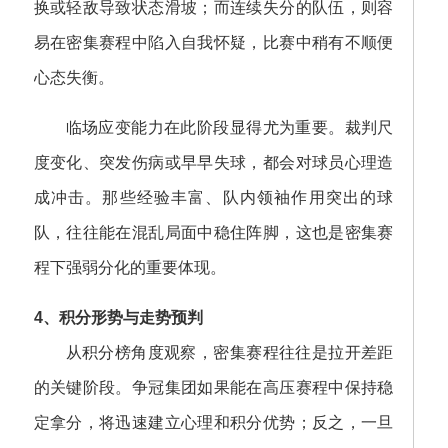
换或轻敌导致状态滑坡；而连续失分的队伍，则容
易在密集赛程中陷入自我怀疑，比赛中稍有不顺便
心态失衡。
临场应变能力在此阶段显得尤为重要。裁判尺
度变化、突发伤病或早早失球，都会对球员心理造
成冲击。那些经验丰富、队内领袖作用突出的球
队，往往能在混乱局面中稳住阵脚，这也是密集赛
程下强弱分化的重要体现。
4、积分形势与走势预判
从积分榜角度观察，密集赛程往往是拉开差距
的关键阶段。争冠集团如果能在高压赛程中保持稳
定拿分，将迅速建立心理和积分优势；反之，一旦