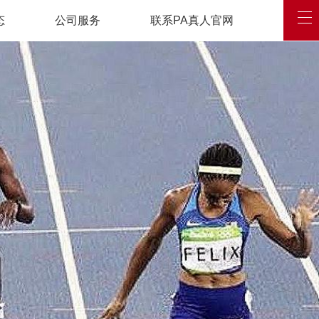
态
公司服务
联系PA真人官网