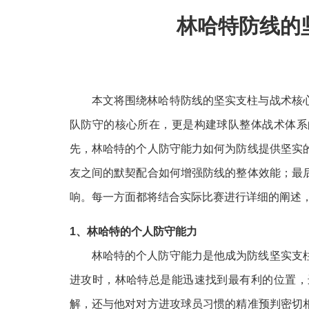
林哈特防线的
本文将围绕林哈特防线的坚实支柱与战术核
队防守的核心所在，更是构建球队整体战术体系
先，林哈特的个人防守能力如何为防线提供坚实
友之间的默契配合如何增强防线的整体效能；最
响。每一方面都将结合实际比赛进行详细的阐述
1、林哈特的个人防守能力
林哈特的个人防守能力是他成为防线坚实支
进攻时，林哈特总是能迅速找到最有利的位置，
解，还与他对对方进攻球员习惯的精准预判密切