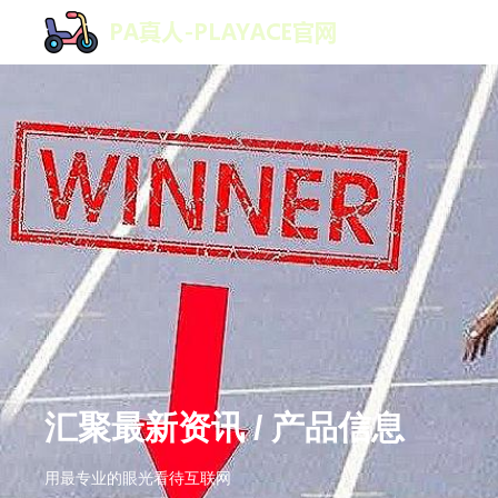
汇聚最新资讯 / 产品信息
用最专业的眼光看待互联网