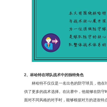
2、林哈特在球队战术中的独特角色
林哈特不仅仅是一名出色的防守球员，他在
供了更多的战术选择。在比赛中，他能够在防守
面对不同风格的对手时，能够根据对方的进攻特