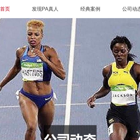
首页
发现PA真人
经典案例
公司动