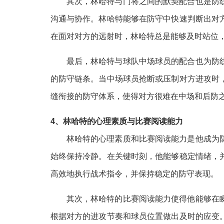
其次，林哈特与门将之间的默契配合也是防
沟通与协作。林哈特能够在防守中快速判断出对
在面对对方的远射时，林哈特总是能够及时站位
最后，林哈特与球队中场球员的配合也为防
的防守链条。当中场球员抢断或压制对方进攻时
缝衔接的防守体系，使得对方很难在中场和后防
4、林哈特的心理素质与比赛阅读能力
林哈特的心理素质和比赛阅读能力是他成为
始终保持冷静。在关键时刻，他能够稳定情绪，
高效地执行战术指令，并保持稳定的防守表现。
其次，林哈特的比赛阅读能力使得他能够在
根据对方的进攻节奏和球员位置做出及时的应变