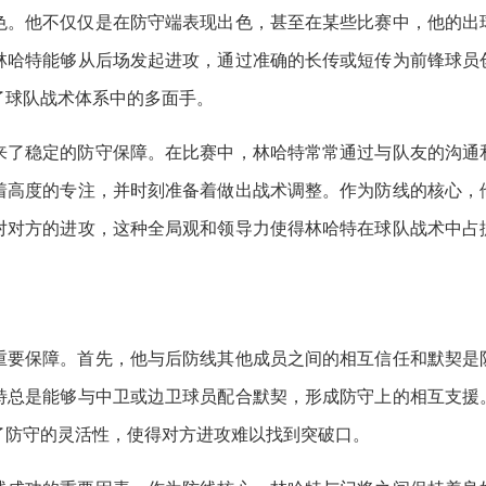
色。他不仅仅是在防守端表现出色，甚至在某些比赛中，他的出
林哈特能够从后场发起进攻，通过准确的长传或短传为前锋球员
了球队战术体系中的多面手。
来了稳定的防守保障。在比赛中，林哈特常常通过与队友的沟通
着高度的专注，并时刻准备着做出战术调整。作为防线的核心，
对对方的进攻，这种全局观和领导力使得林哈特在球队战术中占
重要保障。首先，他与后防线其他成员之间的相互信任和默契是
特总是能够与中卫或边卫球员配合默契，形成防守上的相互支援
了防守的灵活性，使得对方进攻难以找到突破口。