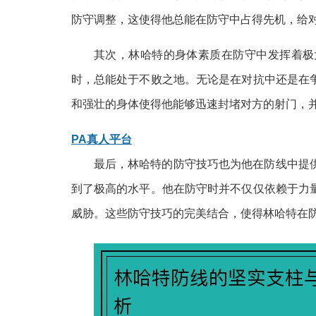
防守调整，这使得他总能在防守中占得先机，给
其次，林哈特的身体素质在防守中发挥着极
时，总能处于不败之地。无论是在对抗中还是在
和强壮的身体使得他能够迅速封堵对方的射门，
PA真人平台
最后，林哈特的防守技巧也为他在防线中提
到了极高的水平。他在防守时并不仅仅依赖于力
威胁。这些防守技巧的完美结合，使得林哈特在