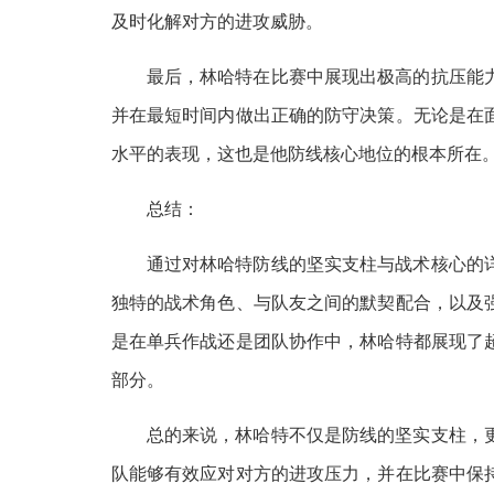
及时化解对方的进攻威胁。
最后，林哈特在比赛中展现出极高的抗压能
并在最短时间内做出正确的防守决策。无论是在
水平的表现，这也是他防线核心地位的根本所在
总结：
通过对林哈特防线的坚实支柱与战术核心的
独特的战术角色、与队友之间的默契配合，以及
是在单兵作战还是团队协作中，林哈特都展现了
部分。
总的来说，林哈特不仅是防线的坚实支柱，
队能够有效应对对方的进攻压力，并在比赛中保