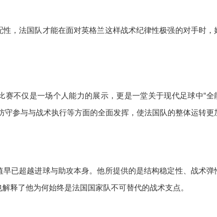
配性，法国队才能在面对英格兰这样战术纪律性极强的对手时，
比赛不仅是一场个人能力的展示，更是一堂关于现代足球中“全
、防守参与与战术执行等方面的全面发挥，使法国队的整体运转更
值早已超越进球与助攻本身。他所提供的是结构稳定性、战术弹
也解释了他为何始终是法国国家队不可替代的战术支点。