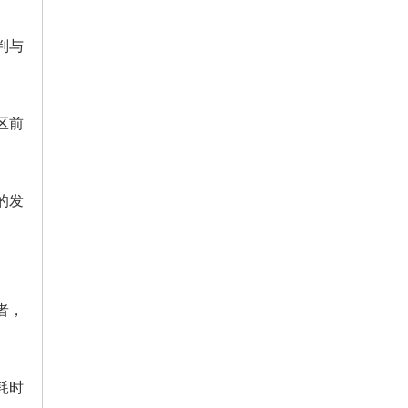
判与
区前
的发
者，
耗时