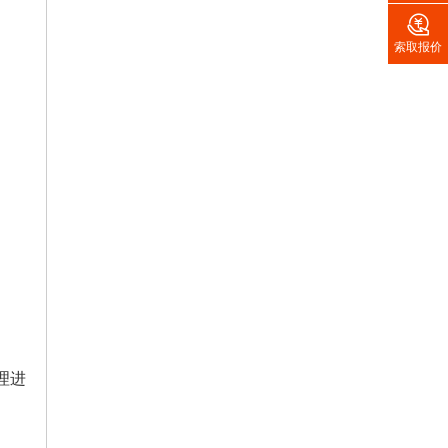

索取报价
理进