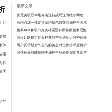
最新文章
析
鲁尼美职联半场奔袭逆转战局送出绝杀助攻
-10
马内点球一锤定音塞内加尔首夺非洲杯全国沸
腾书写历史荣耀时刻诞
雅典AEK客场力克奥林匹亚科斯希腊超争冠附
复盘
加赛胜利改写格局
阿根廷队确定世界杯备战营地选址迈阿密郊外
整体
为首选地点
阿尔瓦雷斯对阵皇马的英超对位优势深度解析
与战术启示全面前瞻
阿什拉夫对阵德国美洲杯全场表现深度复盘与
位选
关键瞬间解析战术影响
现代
法国
”的