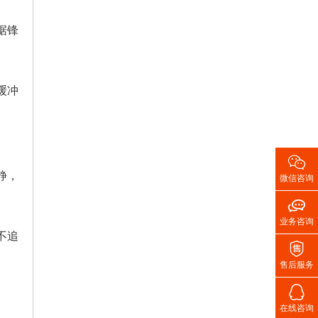
据锋
缓冲

静，
微信咨询

业务咨询
不追

售后服务

在线咨询