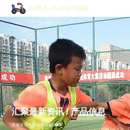
汇聚最新资讯 / 产品信息
用最专业的眼光看待互联网