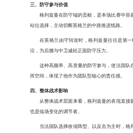
三、防守参与价值
格列兹曼在防守端的贡献，是本场比赛中容
站位选择，主动切断英格兰的中路推进线路。
在英格兰由守转攻时，格列兹曼往往是第一
沿，为后腰与中卫减轻正面防守压力。
这种高频率、高质量的防守参与，使法国队
挥空间，体现了他作为团队型核心的责任感。
四、整体战术影响
从整体战术层面来看，格列兹曼的表现直接
也是临场变化的调节者。
当法国队选择收缩阵型、以反击为主时，格