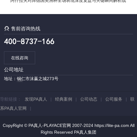
前瞻
阿什拉夫对阵德国美洲杯全场表现深度复盘与关键瞬间解析战
术影响

售前咨询热线
在线咨询
公司地址
地址：铜仁市沫赢之城273号
导航链接：
发现PA真人
|
经典案例
|
公司动态
|
公司服务
|
联
系PA真人官网
|
CopyRight © PA真人-PLAYACE官网 2007-2024 https://lite-pa.com All
Rights Reserved
PA真人集团