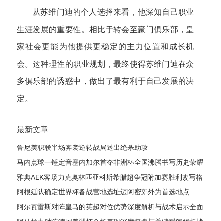
从苏维门迪的个人选择来看，他深知自己职业
生涯发展的重要性。相比于转会至豪门俱乐部，皇
家社会更能为他提供更稳定的主力位置和成长机
会。这种理性的职业规划，最终使得苏维门迪在众
多俱乐部的诱惑中，做出了最有利于自己发展的决
定。
最新文章
鲁尼美职联半场奔袭逆转战局送出绝杀助攻
马内点球一锤定音塞内加尔首夺非洲杯全国沸腾书写历史荣耀
时刻诞
雅典AEK客场力克奥林匹亚科斯希腊超争冠附加赛胜利改写格
局
阿根廷队确定世界杯备战营地选址迈阿密郊外为首选地点
阿尔瓦雷斯对阵皇马的英超对位优势深度解析与战术启示全面