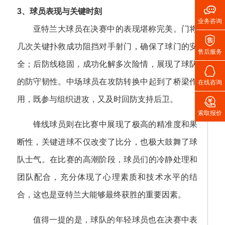

3、球员表现与关键时刻
业务咨询
亚特兰大球员在决赛中的表现堪称完美。门将

几次关键扑救成功阻挡对手射门，确保了球门的安
售后服务
全；后防线稳固，成功化解多次险情，展现了球队

的防守韧性。中场球员在攻防转换中起到了桥梁作
在线咨询

用，既参与组织进攻，又及时回防支持后卫。
索取报价
锋线球员则在比赛中展现了极高的精准度和果
断性，关键进球不仅改变了比分，也极大鼓舞了球
队士气。在比赛的高潮阶段，球员们的冷静处理和
团队配合，充分体现了心理素质和技术水平的结
合，这也是亚特兰大能够最终获胜的重要因素。
值得一提的是，球队的年轻球员也在决赛中表