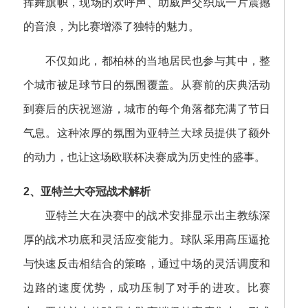
挥舞旗帜，现场的欢呼声、助威声交织成一片震撼
的音浪，为比赛增添了独特的魅力。
不仅如此，都柏林的当地居民也参与其中，整
个城市被足球节日的氛围覆盖。从赛前的庆典活动
到赛后的庆祝巡游，城市的每个角落都充满了节日
气息。这种浓厚的氛围为亚特兰大球员提供了额外
的动力，也让这场欧联杯决赛成为历史性的盛事。
2、亚特兰大夺冠战术解析
亚特兰大在决赛中的战术安排显示出主教练深
厚的战术功底和灵活应变能力。球队采用高压逼抢
与快速反击相结合的策略，通过中场的灵活调度和
边路的速度优势，成功压制了对手的进攻。比赛