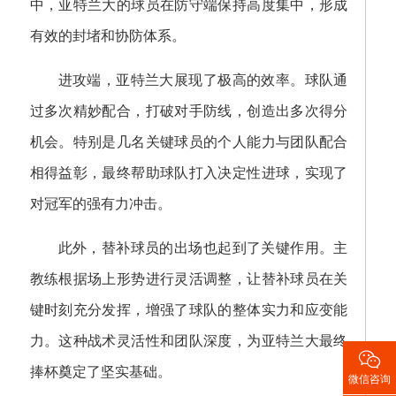
中，亚特兰大的球员在防守端保持高度集中，形成
有效的封堵和协防体系。
进攻端，亚特兰大展现了极高的效率。球队通
过多次精妙配合，打破对手防线，创造出多次得分
机会。特别是几名关键球员的个人能力与团队配合
相得益彰，最终帮助球队打入决定性进球，实现了
对冠军的强有力冲击。
此外，替补球员的出场也起到了关键作用。主
教练根据场上形势进行灵活调整，让替补球员在关
键时刻充分发挥，增强了球队的整体实力和应变能
力。这种战术灵活性和团队深度，为亚特兰大最终

捧杯奠定了坚实基础。
微信咨询