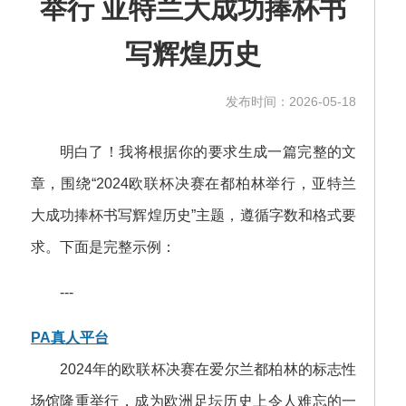
举行 亚特兰大成功捧杯书
写辉煌历史
发布时间：2026-05-18
明白了！我将根据你的要求生成一篇完整的文
章，围绕“2024欧联杯决赛在都柏林举行，亚特兰
大成功捧杯书写辉煌历史”主题，遵循字数和格式要
求。下面是完整示例：
---
PA真人平台
2024年的欧联杯决赛在爱尔兰都柏林的标志性
场馆隆重举行，成为欧洲足坛历史上令人难忘的一