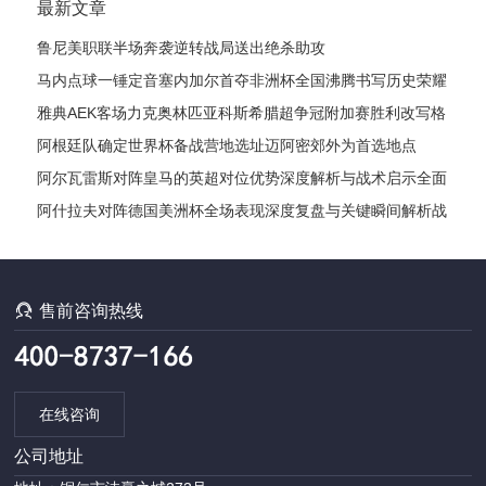
最新文章
鲁尼美职联半场奔袭逆转战局送出绝杀助攻
马内点球一锤定音塞内加尔首夺非洲杯全国沸腾书写历史荣耀
时刻诞
雅典AEK客场力克奥林匹亚科斯希腊超争冠附加赛胜利改写格
局
阿根廷队确定世界杯备战营地选址迈阿密郊外为首选地点
阿尔瓦雷斯对阵皇马的英超对位优势深度解析与战术启示全面
前瞻
阿什拉夫对阵德国美洲杯全场表现深度复盘与关键瞬间解析战
术影响

售前咨询热线
在线咨询
公司地址