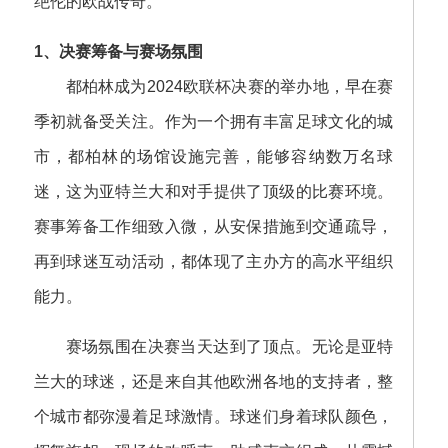
绝伦的欧战传奇。
1、决赛筹备与赛场氛围
都柏林成为2024欧联杯决赛的举办地，早在赛
季初就备受关注。作为一个拥有丰富足球文化的城
市，都柏林的场馆设施完善，能够容纳数万名球
迷，这为亚特兰大和对手提供了顶级的比赛环境。
赛事筹备工作细致入微，从安保措施到交通疏导，
再到球迷互动活动，都体现了主办方的高水平组织
能力。
赛场氛围在决赛当天达到了顶点。无论是亚特
兰大的球迷，还是来自其他欧洲各地的支持者，整
个城市都弥漫着足球激情。球迷们身着球队颜色，