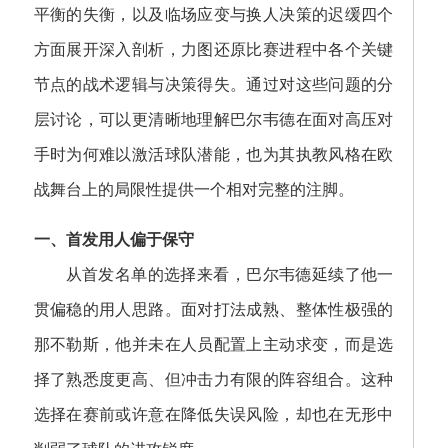
平衡的失衡，以及临场应变与换人决策的迟缓四个
方面展开深入剖析，力图还原比赛进程中各个关键
节点的战术逻辑与决策得失。通过对这些问题的分
层讨论，可以更清晰地理解巴尔韦德在面对高压对
手时为何难以激活球队潜能，也为其执教风格在欧
战舞台上的局限性提供一个相对完整的注脚。
一、首发用人偏于保守
从首发名单的选择来看，巴尔韦德延续了他一
贯偏稳的用人思路。面对打法成熟、整体性极强的
那不勒斯，他并未在人员配置上主动求变，而是选
择了熟悉度更高、但冲击力有限的阵容组合。这种
选择在赛前或许意在降低失误风险，却也在无形中