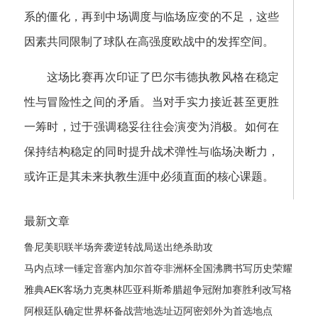
系的僵化，再到中场调度与临场应变的不足，这些
因素共同限制了球队在高强度欧战中的发挥空间。
这场比赛再次印证了巴尔韦德执教风格在稳定
性与冒险性之间的矛盾。当对手实力接近甚至更胜
一筹时，过于强调稳妥往往会演变为消极。如何在
保持结构稳定的同时提升战术弹性与临场决断力，
或许正是其未来执教生涯中必须直面的核心课题。
最新文章
鲁尼美职联半场奔袭逆转战局送出绝杀助攻
马内点球一锤定音塞内加尔首夺非洲杯全国沸腾书写历史荣耀
时刻诞
雅典AEK客场力克奥林匹亚科斯希腊超争冠附加赛胜利改写格
局
阿根廷队确定世界杯备战营地选址迈阿密郊外为首选地点