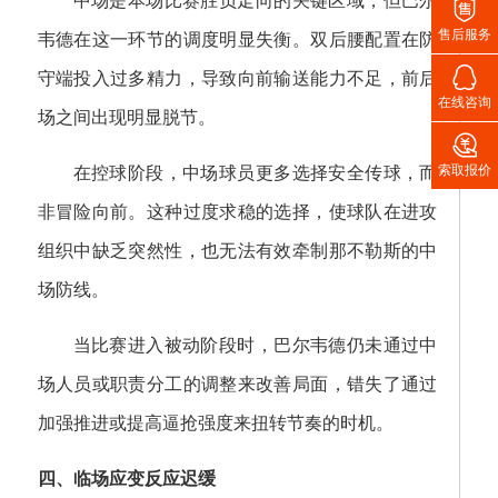
中场是本场比赛胜负走向的关键区域，但巴尔

售后服务
韦德在这一环节的调度明显失衡。双后腰配置在防

守端投入过多精力，导致向前输送能力不足，前后
在线咨询
场之间出现明显脱节。

索取报价
在控球阶段，中场球员更多选择安全传球，而
非冒险向前。这种过度求稳的选择，使球队在进攻
组织中缺乏突然性，也无法有效牵制那不勒斯的中
场防线。
当比赛进入被动阶段时，巴尔韦德仍未通过中
场人员或职责分工的调整来改善局面，错失了通过
加强推进或提高逼抢强度来扭转节奏的时机。
四、临场应变反应迟缓