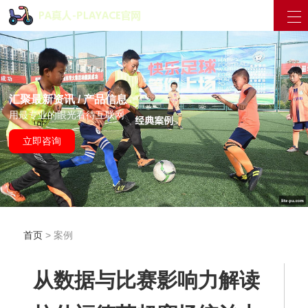
汇聚最新资讯 / 产品信息
用最专业的眼光看待互联网
立即咨询
首页
> 案例
从数据与比赛影响力解读