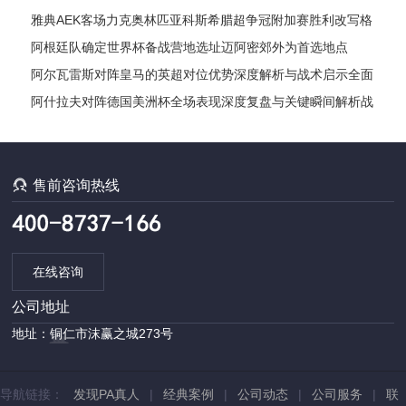
时刻诞
雅典AEK客场力克奥林匹亚科斯希腊超争冠附加赛胜利改写格
局
阿根廷队确定世界杯备战营地选址迈阿密郊外为首选地点
阿尔瓦雷斯对阵皇马的英超对位优势深度解析与战术启示全面
前瞻
阿什拉夫对阵德国美洲杯全场表现深度复盘与关键瞬间解析战
术影响

售前咨询热线
在线咨询
公司地址
地址：铜仁市沫赢之城273号
导航链接：
发现PA真人
|
经典案例
|
公司动态
|
公司服务
|
联