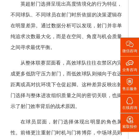
英超射门选择呈现出高度情境化的行为特征，
不同球队、不同球员在射门时所依据的决策逻辑存
在明显差异。通过数据分析可以发现，射门并非单
纯追求次数最大化，而是在空间、角度与机会质量

之间寻求最优平衡。
微信咨询

从整体联赛层面看，高效球队往往在禁区内完
业务咨询
成更多低防守压力射门，而低效球队则倾向于在远

距离或高对抗环境下仓促起脚。这种差异反映出射
售后服务
门选择与整体进攻组织质量之间的密切关联，也揭

示了射门效率背后的战术原因。
在线咨询

在球员层面，射门选择体现出明显的角色属
索取报价
性。前锋更注重射门时机与门将博弈，中场球员则