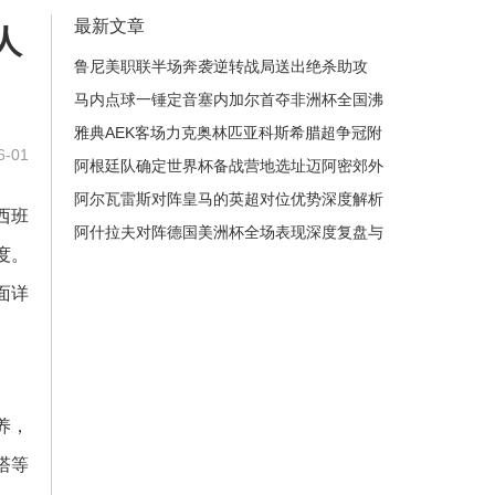
最新文章
人
鲁尼美职联半场奔袭逆转战局送出绝杀助攻
马内点球一锤定音塞内加尔首夺非洲杯全国沸
腾书写历史荣耀时刻诞
雅典AEK客场力克奥林匹亚科斯希腊超争冠附
-01
加赛胜利改写格局
阿根廷队确定世界杯备战营地选址迈阿密郊外
为首选地点
阿尔瓦雷斯对阵皇马的英超对位优势深度解析
西班
与战术启示全面前瞻
阿什拉夫对阵德国美洲杯全场表现深度复盘与
度。
关键瞬间解析战术影响
面详
养，
塔等