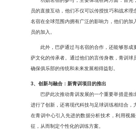
功勋名宿的参与，主要体现在两方面：首先
员的直接互动，他们不仅可以传授技巧和战术理
名宿在全球范围内拥有广泛的影响力，他们的加
员的加入。
此外，巴萨通过与名宿的合作，还能够形成
萨文化的传承者。通过他们的言传身教，青训球
确保俱乐部的传统和未来发展相得益彰。
3、创新与融合：新青训项目的推出
巴萨此次推动青训发展的一个重要举措是推
进行了创新，还将现代科技与足球训练相结合，
在青训中心引入先进的数据分析技术，利用视频
征，从而制定个性化的训练方案。