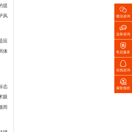
的提

萨风
微信咨询

业务咨询
适应

训体
售后服务

在线咨询

标志
索取报价
术眼
颖而