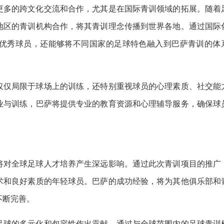
更多的跨文化交流和合作，尤其是在国际青训领域的拓展。随着
地区的青训机构合作，将其青训理念传播到世界各地。通过国际
优秀球员，还能够将不同国家的足球特色融入到巴萨青训的体
仅仅局限于球场上的训练，还特别重视球员的心理素质、社交能
业与训练，巴萨将提供专业的教育资源和心理辅导服务，确保球
将对全球足球人才培养产生深远影响。通过此次青训项目的推广
术和良好素质的年轻球员。巴萨的成功经验，将为其他俱乐部和
不断完善。
足球的多元化和包容性作出贡献。通过与全球范围内的足球青训