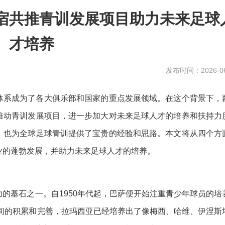
宿共推青训发展项目助力未来足球
才培养
发布时间：2026-06
体系成为了各大俱乐部和国家的重点发展领域。在这个背景下，
推动青训发展项目，进一步加大对未来足球人才的培养和扶持力
，也为全球足球青训提供了宝贵的经验和思路。本文将从四个方
业的蓬勃发展，并助力未来足球人才的培养。
的基石之一。自1950年代起，巴萨便开始注重青少年球员的培
时间的积累和完善，拉玛西亚已经培养出了像梅西、哈维、伊涅斯