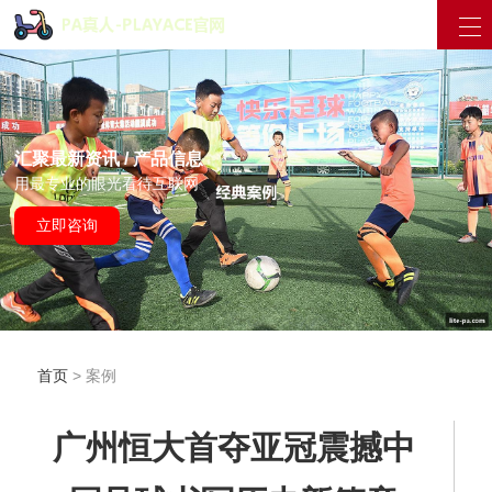
汇聚最新资讯 / 产品信息
用最专业的眼光看待互联网
立即咨询
首页
> 案例
广州恒大首夺亚冠震撼中