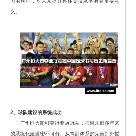
习的榜样，对未来提升整体竞技水平有着重要意
义。
2、球队建设的系统成功
广州恒大能够夺得亚冠冠军，与俱乐部多年来
的系统化建设密不可分。从青训体系的完善到外援