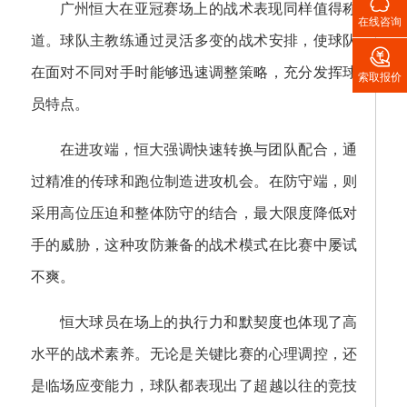

广州恒大在亚冠赛场上的战术表现同样值得称
在线咨询
道。球队主教练通过灵活多变的战术安排，使球队

在面对不同对手时能够迅速调整策略，充分发挥球
索取报价
员特点。
在进攻端，恒大强调快速转换与团队配合，通
过精准的传球和跑位制造进攻机会。在防守端，则
采用高位压迫和整体防守的结合，最大限度降低对
手的威胁，这种攻防兼备的战术模式在比赛中屡试
不爽。
恒大球员在场上的执行力和默契度也体现了高
水平的战术素养。无论是关键比赛的心理调控，还
是临场应变能力，球队都表现出了超越以往的竞技