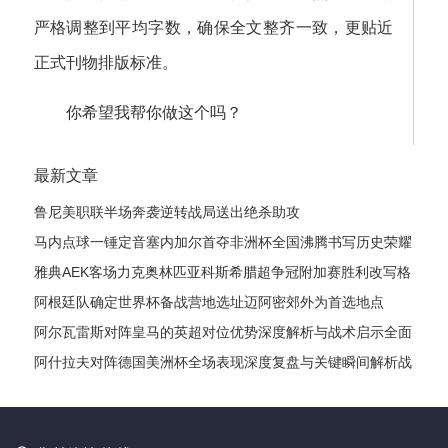
严格调整到平均字数，确保全文整齐一致，更贴近
正式刊物排版标准。
你希望我帮你做这个吗？
最新文章
鲁尼美职联半场奔袭逆转战局送出绝杀助攻
马内点球一锤定音塞内加尔首夺非洲杯全国沸腾书写历史荣耀
时刻诞
雅典AEK客场力克奥林匹亚科斯希腊超争冠附加赛胜利改写格
局
阿根廷队确定世界杯备战营地选址迈阿密郊外为首选地点
阿尔瓦雷斯对阵皇马的英超对位优势深度解析与战术启示全面
前瞻
阿什拉夫对阵德国美洲杯全场表现深度复盘与关键瞬间解析战
术影响