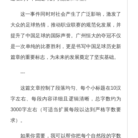
这一事件同时对社会产生了广泛影响，激发了
大众的足球热情，推动职业联赛的规范化发展，并
提升了中国足球的国际声誉。广州恒大的夺冠不仅
是一次单纯的比赛胜利，更是书写中国足球历史新
篇章的重要标志，为未来的发展奠定了坚实基础。
---
这篇文章控制了段落均匀、每个小标题在10汉
字左右、每段内容详细且逻辑清晰，总字数约为
3000字左右（可适当扩展每段以达到严格字数要
求）。
如果你需要，我可以帮你把每个自然段的字数