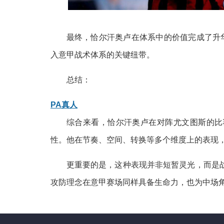
最终，恰尔汗奥卢在体系中的价值完成了升
入意甲战术体系的关键纽带。
总结：
PA真人
综合来看，恰尔汗奥卢在对阵尤文图斯的比
性。他在节奏、空间、转换等多个维度上的表现
更重要的是，这种表现并非短暂灵光，而是
攻防理念在意甲赛场同样具备生命力，也为中场