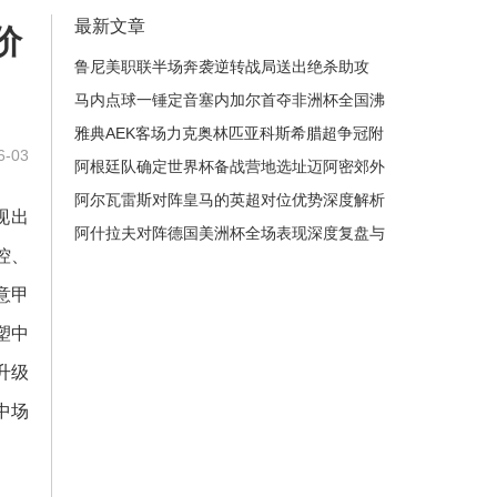
最新文章
价
鲁尼美职联半场奔袭逆转战局送出绝杀助攻
马内点球一锤定音塞内加尔首夺非洲杯全国沸
腾书写历史荣耀时刻诞
雅典AEK客场力克奥林匹亚科斯希腊超争冠附
-03
加赛胜利改写格局
阿根廷队确定世界杯备战营地选址迈阿密郊外
为首选地点
阿尔瓦雷斯对阵皇马的英超对位优势深度解析
现出
与战术启示全面前瞻
阿什拉夫对阵德国美洲杯全场表现深度复盘与
控、
关键瞬间解析战术影响
意甲
塑中
升级
中场