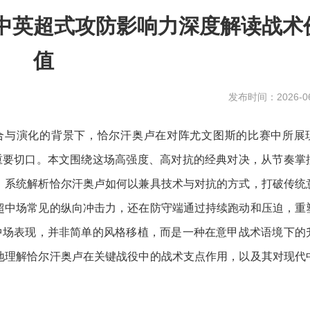
中英超式攻防影响力深度解读战术
值
发布时间：2026-06
合与演化的背景下，恰尔汗奥卢在对阵尤文图斯的比赛中所展
的重要切口。本文围绕这场高强度、高对抗的经典对决，从节奏掌
，系统解析恰尔汗奥卢如何以兼具技术与对抗的方式，打破传统
超中场常见的纵向冲击力，还在防守端通过持续跑动和压迫，重
的中场表现，并非简单的风格移植，而是一种在意甲战术语境下的
地理解恰尔汗奥卢在关键战役中的战术支点作用，以及其对现代