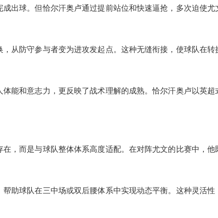
完成出球。但恰尔汗奥卢通过提前站位和快速逼抢，多次迫使尤
换，从防守参与者变为进攻发起点。这种无缝衔接，使球队在转
人体能和意志力，更反映了战术理解的成熟。恰尔汗奥卢以英超
存在，而是与球队整体体系高度适配。在对阵尤文的比赛中，他
，帮助球队在三中场或双后腰体系中实现动态平衡。这种灵活性