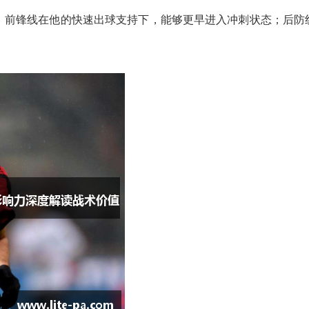
。前锋线在他的快速出球支持下，能够更早进入冲刺状态；后防