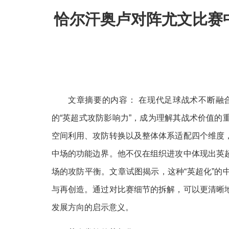
恰尔汗奥卢对阵尤文比赛
文章摘要的内容： 在现代足球战术不断融
的“英超式攻防影响力”，成为理解其战术价值
空间利用、攻防转换以及整体体系适配四个维度
中场的功能边界。他不仅在组织进攻中体现出英
场的攻防平衡。文章试图揭示，这种“英超化”
与再创造。通过对比赛细节的拆解，可以更清晰
发展方向的启示意义。