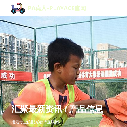
汇聚最新资讯 / 产品信息
用最专业的眼光看待互联网