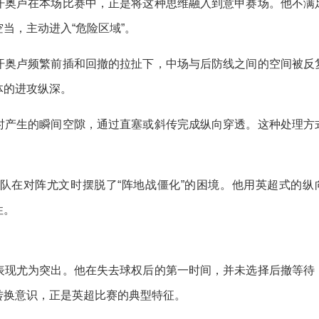
汗奥卢在本场比赛中，正是将这种思维融入到意甲赛场。他不满
当，主动进入“危险区域”。
汗奥卢频繁前插和回撤的拉扯下，中场与后防线之间的空间被反
体的进攻纵深。
时产生的瞬间空隙，通过直塞或斜传完成纵向穿透。这种处理方
队在对阵尤文时摆脱了“阵地战僵化”的困境。他用英超式的纵
性。
表现尤为突出。他在失去球权后的第一时间，并未选择后撤等待
转换意识，正是英超比赛的典型特征。