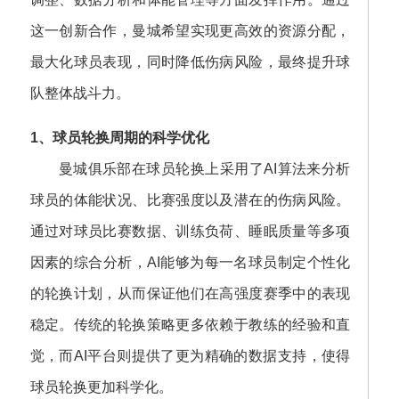
这一创新合作，曼城希望实现更高效的资源分配，
最大化球员表现，同时降低伤病风险，最终提升球
队整体战斗力。
1、球员轮换周期的科学优化
曼城俱乐部在球员轮换上采用了AI算法来分析
球员的体能状况、比赛强度以及潜在的伤病风险。
通过对球员比赛数据、训练负荷、睡眠质量等多项
因素的综合分析，AI能够为每一名球员制定个性化
的轮换计划，从而保证他们在高强度赛季中的表现
稳定。传统的轮换策略更多依赖于教练的经验和直
觉，而AI平台则提供了更为精确的数据支持，使得
球员轮换更加科学化。