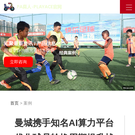
汇聚最新资讯 / 产品信息
用最专业的眼光看待互联网
立即咨询
首页
> 案例
曼城携手知名AI算力平台