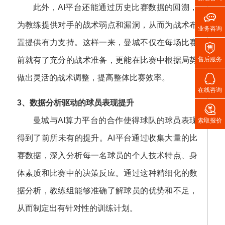
此外，AI平台还能通过历史比赛数据的回溯，

为教练提供对手的战术弱点和漏洞，从而为战术布
业务咨询
置提供有力支持。这样一来，曼城不仅在每场比赛

前就有了充分的战术准备，更能在比赛中根据局势
售后服务

做出灵活的战术调整，提高整体比赛效率。
在线咨询
3、数据分析驱动的球员表现提升

曼城与AI算力平台的合作使得球队的球员表现
索取报价
得到了前所未有的提升。AI平台通过收集大量的比
赛数据，深入分析每一名球员的个人技术特点、身
体素质和比赛中的决策反应。通过这种精细化的数
据分析，教练组能够准确了解球员的优势和不足，
从而制定出有针对性的训练计划。