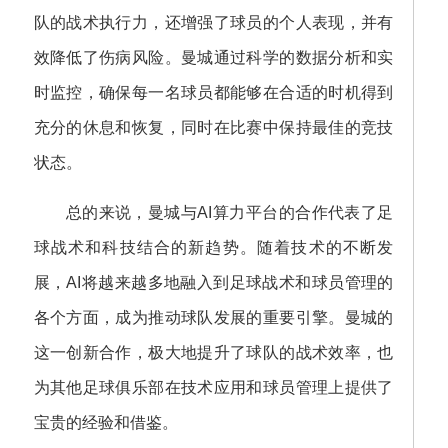
队的战术执行力，还增强了球员的个人表现，并有
效降低了伤病风险。曼城通过科学的数据分析和实
时监控，确保每一名球员都能够在合适的时机得到
充分的休息和恢复，同时在比赛中保持最佳的竞技
状态。
总的来说，曼城与AI算力平台的合作代表了足
球战术和科技结合的新趋势。随着技术的不断发
展，AI将越来越多地融入到足球战术和球员管理的
各个方面，成为推动球队发展的重要引擎。曼城的
这一创新合作，极大地提升了球队的战术效率，也
为其他足球俱乐部在技术应用和球员管理上提供了
宝贵的经验和借鉴。