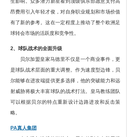
生影响。众多潜力新星看到顶级俱乐部愿意支付高
昂费用引入年轻才俊，对自身职业规划和市场价值
有了新的参考。这在一定程度上推动了整个欧洲足
球转会市场的活跃度和竞争性。
2、球队战术的全面升级
贝尔加盟皇家马德里不仅是一个商业事件，更
是球队战术层面的重大调整。作为速度型边锋，贝
尔能够在进攻端提供更多选择，他的突破能力和远
射威胁将极大丰富球队的战术打法。皇马教练团队
可以根据贝尔的特点重新设计边路进攻和反击策
略。
PA真人集团