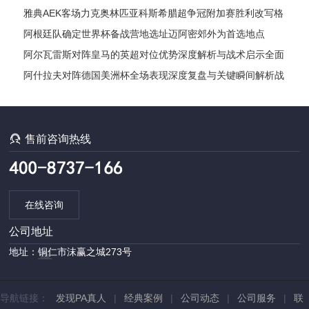
时刻诞
雅典AEK客场力克奥林匹亚科斯希腊超争冠附加赛胜利改写格
局
阿根廷队确定世界杯备战营地选址迈阿密郊外为首选地点
阿尔瓦雷斯对阵皇马的英超对位优势深度解析与战术启示全面
前瞻
阿什拉夫对阵德国美洲杯全场表现深度复盘与关键瞬间解析战
术影响

售前咨询热线
在线咨询
公司地址
地址：铜仁市沫赢之城273号
导航链接：
发现PA真人
|
经典案例
|
公司动态
|
公司服务
|
联