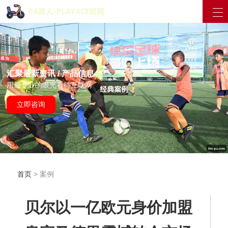
汇聚最新资讯 / 产品信息
用最专业的眼光看待互联网
立即咨询
首页
> 案例
贝尔以一亿欧元身价加盟