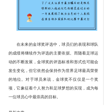
在未来的金球奖评选中，球员们的表现和球队
的成绩将继续作为评选的主要依据。而随着足球运
动的不断发展，金球奖的评选标准和形式也可能会
发生变化，但它依然会保持作为世界足球最高荣誉
的地位。对于球员来说，金球奖不仅仅是一个奖
项，它象征着个人努力和足球梦想的实现，成为每
一位球员心中最崇高的目标。