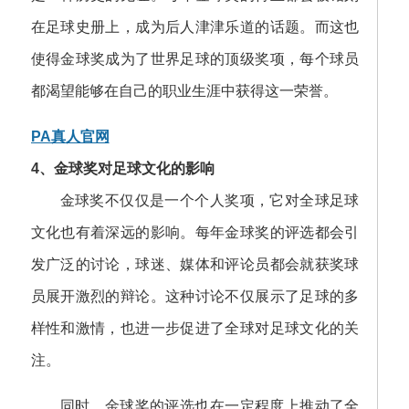
在足球史册上，成为后人津津乐道的话题。而这也
使得金球奖成为了世界足球的顶级奖项，每个球员
都渴望能够在自己的职业生涯中获得这一荣誉。
PA真人官网
4、金球奖对足球文化的影响
金球奖不仅仅是一个个人奖项，它对全球足球
文化也有着深远的影响。每年金球奖的评选都会引
发广泛的讨论，球迷、媒体和评论员都会就获奖球
员展开激烈的辩论。这种讨论不仅展示了足球的多
样性和激情，也进一步促进了全球对足球文化的关
注。
同时，金球奖的评选也在一定程度上推动了全