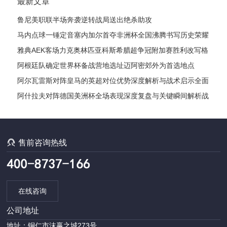
最新文章
鲁尼美职联半场奔袭逆转战局送出绝杀助攻
马内点球一锤定音塞内加尔首夺非洲杯全国沸腾书写历史荣耀
时刻诞
雅典AEK客场力克奥林匹亚科斯希腊超争冠附加赛胜利改写格
局
阿根廷队确定世界杯备战营地选址迈阿密郊外为首选地点
阿尔瓦雷斯对阵皇马的英超对位优势深度解析与战术启示全面
前瞻
阿什拉夫对阵德国美洲杯全场表现深度复盘与关键瞬间解析战
术影响

售前咨询热线
在线咨询
公司地址
地址：铜仁市沫赢之城273号