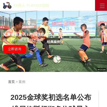
汇聚最新资讯 / 产品信息
用最专业的眼光看待互联网
立即咨询
首页
> 案例
2025金球奖初选名单公布