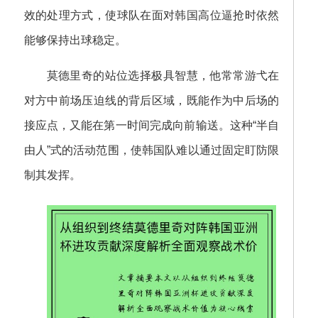
效的处理方式，使球队在面对韩国高位逼抢时依然
能够保持出球稳定。
莫德里奇的站位选择极具智慧，他常常游弋在
对方中前场压迫线的背后区域，既能作为中后场的
接应点，又能在第一时间完成向前输送。这种“半自
由人”式的活动范围，使韩国队难以通过固定盯防限
制其发挥。