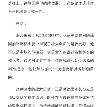
选择上，往往围绕他的站位展开，这使整体进攻体
系呈现出高度统一性。
总结：
综合来看，从组织到终结，莫德里奇在对阵韩
国的亚洲杯比赛中展现了极为全面的进攻贡献。他
不仅是中场的节拍器，更是空间的设计者和机会的
催化者。通过对比赛节奏、传球线路和站位选择的
精准把控，他让球队的每一次进攻都具备明确目
的。
这种深度的战术价值，正是莫德里奇长期立足
顶级赛场的根本原因。即便在强调速度与身体对抗
的亚洲杯环境中，他依然能够凭借技术、意识与经