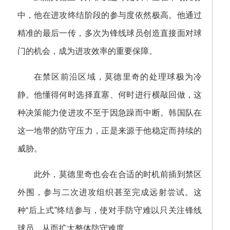
中，他在进攻终结阶段的参与度依然极高。他通过
精准的最后一传，多次为锋线球员创造直接面对球
门的机会，成为进攻效率的重要保障。
在禁区前沿区域，莫德里奇的处理球极为冷
静。他懂得何时选择直塞、何时进行横敲回做，这
种决策能力使进攻不至于因急躁而中断。韩国队在
这一地带的防守压力，正是来源于他稳定而持续的
威胁。
此外，莫德里奇也会在合适的时机前插到禁区
外围，参与二次进攻组织甚至完成远射尝试。这
种“后上式”终结参与，使对手防守难以只关注锋线
球员，从而扩大整体防守难度。