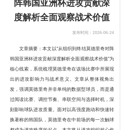
阵韩国亚洲杯进攻贡献深
度解析全面观察战术价值
发布时间：2026-06-24
文章摘要：本文以“从组织到终结莫德里奇对阵
韩国亚洲杯进攻贡献深度解析全面观察战术价值”为
核心线索，系统梳理莫德里奇在该场比赛中所展现
出的进攻影响力与战术意义。文章从整体视角出
发，强调莫德里奇并非单纯的数据型球员，而是通
过阅读比赛、调控节奏、串联空间与选择时机，深
刻影响球队进攻质量。面对以高强度跑动和快速转
换著称的韩国队，莫德里奇在中前场的每一次触球
都成为进攻秩序的起点。本文将从进攻组织核心作